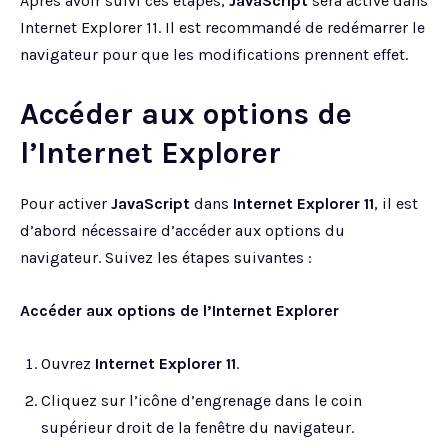
Après avoir suivi ces étapes,
JavaScript
sera activé dans
Internet Explorer 11. Il est recommandé de redémarrer le
navigateur pour que les modifications prennent effet.
Accéder aux options de
l’Internet Explorer
Pour activer
JavaScript
dans
Internet Explorer 11
, il est
d’abord nécessaire d’accéder aux options du
navigateur. Suivez les étapes suivantes :
Accéder aux options de l’Internet Explorer
Ouvrez
Internet Explorer 11
.
Cliquez sur l’icône d’engrenage dans le coin
supérieur droit de la fenêtre du navigateur.