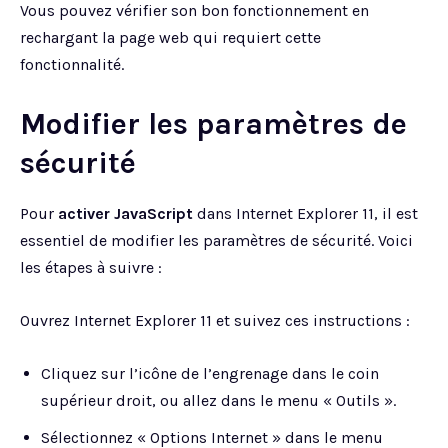
Vous pouvez vérifier son bon fonctionnement en
rechargant la page web qui requiert cette
fonctionnalité.
Modifier les paramètres de
sécurité
Pour
activer JavaScript
dans Internet Explorer 11, il est
essentiel de modifier les paramètres de sécurité. Voici
les étapes à suivre :
Ouvrez Internet Explorer 11 et suivez ces instructions :
Cliquez sur l’icône de l’engrenage dans le coin
supérieur droit, ou allez dans le menu « Outils ».
Sélectionnez « Options Internet » dans le menu