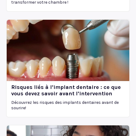
transformer votre chambre !
Risques liés à l’implant dentaire : ce que
vous devez savoir avant l’intervention
Découvrez les risques des implants dentaires avant de
sourire!