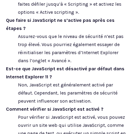
faites défiler jusqu’à « Scripting » et activez les
options « Active scripting ».
Que faire si JavaScript ne s’active pas après ces
étapes ?
Assurez-vous que le niveau de sécurité n’est pas
trop élevé. Vous pourriez également essayer de
réinitialiser les paramètres d’Internet Explorer
dans l’onglet « Avancé ».
Est-ce que JavaScript est désactivé par défaut dans
Internet Explorer 11 ?
Non, JavaScript est généralement activé par
défaut. Cependant, les paramètres de sécurité
peuvent influencer son activation.
Comment vérifier si JavaScript est activé ?
Pour vérifier si JavaScript est activé, vous pouvez
ouvrir un site web qui utilise JavaScript, comme
une page de test, ou exécuter un simple script en