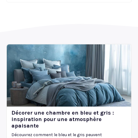
Décorer une chambre en bleu et gris :
inspiration pour une atmosphère
apaisante
Découvrez comment le bleu et le gris peuvent