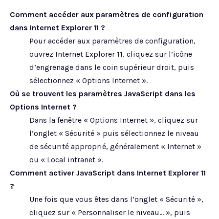
Comment accéder aux paramètres de configuration
dans Internet Explorer 11 ?
Pour accéder aux paramètres de configuration,
ouvrez Internet Explorer 11, cliquez sur l’icône
d’engrenage dans le coin supérieur droit, puis
sélectionnez « Options Internet ».
Où se trouvent les paramètres JavaScript dans les
Options Internet ?
Dans la fenêtre « Options Internet », cliquez sur
l’onglet « Sécurité » puis sélectionnez le niveau
de sécurité approprié, généralement « Internet »
ou « Local intranet ».
Comment activer JavaScript dans Internet Explorer 11
?
Une fois que vous êtes dans l’onglet « Sécurité »,
cliquez sur « Personnaliser le niveau… », puis