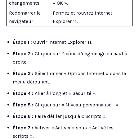
changements
« OK ».
Redémarrer le
Fermez et rouvrez Internet
navigateur
Explorer 11.
Étape 1 :
Ouvrir Internet Explorer 11.
Étape 2 :
Cliquer sur l’icône d’engrenage en haut à
droite.
Étape 3 :
Sélectionner « Options Internet » dans le
menu déroulant.
Étape 4 :
Aller à l’onglet « Sécurité ».
Étape 5 :
Cliquer sur « Niveau personnalisé… ».
Étape 6 :
Faire défiler jusqu’à « Scripts ».
Étape 7 :
Activer « Activer » sous « Activé les
scripts ».