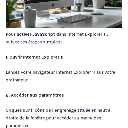
Pour
activer JavaScript
dans Internet Explorer 11,
suivez ces étapes simples :
1. Ouvrir Internet Explorer 11
Lancez votre navigateur Internet Explorer 11 sur votre
ordinateur.
2. Accéder aux paramètres
Cliquez sur l’icône de l’engrenage située en haut à
droite de la fenêtre pour accéder au menu des
paramètres.