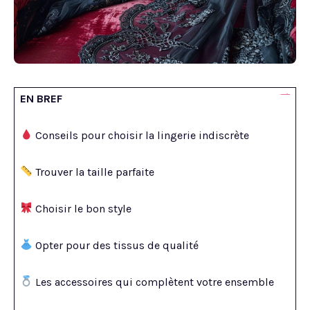
EN BREF
pafiboalemokab.org
situs togel online
thepubtheatre
situs slot gacor
situs slot gacor
situs slot gacor
situs slot gacor
situs slot gacor
situs slot gacor
situs slot gacor
situs slot gacor
situs slot gacor
situs slot gacor
situs slot gacor
situs slot gacor
slot thailand
slot thailand
slot thailand
togel online
bandar togel
toto slot 4d
link bento4d
togel online
situs togel
situs togel
toto togel
toto togel
situs togel
toto togel
situs togel
toto togel
toto togel
toto togel
slot online
toto togel
slot online
toto togel
situs togel
situs togel
toto togel
situs togel
toto togel
toto togel
toto togel
toto togel
toto togel
toto togel
slot online
slot online
slot online
situs togel
toto togel
toto togel
situs togel
slot online
toto togel
slot online
slot online
toto togel
situs togel
situs togel
toto togel
slot online
toto togel
toto togel
slot online
slot online
slot online
slot gacor
situs toto
sydney night
situs slot
toto slot
situs gacor
slot gacor
situs slot
slot gacor
situs gacor
slot gacor
slot gacor
toto slot
toto slot
slot gacor
toto slot
toto slot
toto slot
situs toto
toto slot
situs gacor
situs toto
situs toto
slot gacor
toto slot
situs toto
slot gacor
situs toto
slot gacor
situs toto
situs toto
situs gacor
situs toto
toto slot
toto slot
situs slot
togel resmi
slot gacor
toto slot
slot gacor
slot gacor
situs gacor
toto slot
situs gacor
slot gacor
situs gacor
situs gacor
situs slot
slot gacor
situs toto
situs toto
situs gacor
situs toto
toto slot
situs gacor
situs gacor
situs toto
slot gacor
situs gacor
situs gacor
slot gacor
situs toto
situs gacor
situs gacor
toto slot
situs toto
situs toto
situs toto
bento4d
bento4d
bento4d
slot resmi
slot resmi
link gacor
link slot
link gacor
slot resmi
link slot
slot resmi
link gacor
link slot
link gacor
slot resmi
rtp slot
togel
togel
toto
toto
toto
slot
toto
toto
Conseils pour choisir la lingerie indiscrète
Trouver la taille parfaite
Choisir le bon style
Opter pour des tissus de qualité
Les accessoires qui complètent votre ensemble