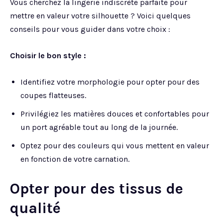
Vous cherchez la lingerie indiscrète parfaite pour
mettre en valeur votre silhouette ? Voici quelques
conseils pour vous guider dans votre choix :
Choisir le bon style :
Identifiez votre morphologie pour opter pour des
coupes flatteuses.
Privilégiez les matières douces et confortables pour
un port agréable tout au long de la journée.
Optez pour des couleurs qui vous mettent en valeur
en fonction de votre carnation.
Opter pour des tissus de
qualité