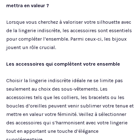
mettra en valeur ?
Lorsque vous cherchez à valoriser votre silhouette avec
de la lingerie indiscrète, les accessoires sont essentiels
pour compléter l’ensemble. Parmi ceux-ci, les bijoux
jouent un rôle crucial.
Les accessoires qui complètent votre ensemble
Choisir la lingerie indiscrète idéale ne se limite pas
seulement au choix des sous-vêtements. Les
accessoires tels que les colliers, les bracelets ou les
boucles d’oreilles peuvent venir sublimer votre tenue et
mettre en valeur votre féminité. Veillez à sélectionner
des accessoires qui s’harmonisent avec votre lingerie
tout en apportant une touche d’élégance
supplémentaire.