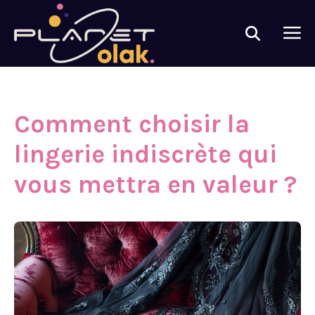
Comment choisir la
lingerie indiscrète qui
vous mettra en valeur ?