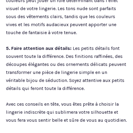
couleurs peut jouer un rôle déterminant dans l’effet
visuel de votre lingerie. Les tons nude sont parfaits
sous des vêtements clairs, tandis que les couleurs
vives et les motifs audacieux peuvent apporter une
touche de fantaisie à votre tenue.
5. Faire attention aux détails:
Les petits détails font
souvent toute la différence. Des finitions raffinées, des
découpes élégantes ou des ornements délicats peuvent
transformer une pièce de lingerie simple en un
véritable bijou de séduction. Soyez attentive aux petits
détails qui feront toute la différence.
Avec ces conseils en tête, vous êtes prête à choisir la
lingerie indiscrète qui sublimera votre silhouette et
vous fera vous sentir belle et sûre de vous au quotidien.