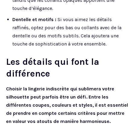
tandis que les collants opaques apportent une
touche d’élégance.
Dentelle et motifs :
Si vous aimez les détails
raffinés, optez pour des bas ou collants avec de la
dentelle ou des motifs subtils. Cela ajoutera une
touche de sophistication à votre ensemble.
Les détails qui font la
différence
Choisir la lingerie indiscrète qui sublimera votre
silhouette peut parfois être un défi. Entre les
différentes coupes, couleurs et styles, il est essentiel
de prendre en compte certains critères pour mettre
en valeur vos atouts de manière harmonieuse.