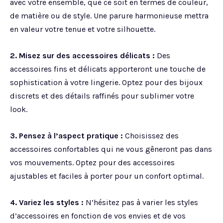
avec votre ensemble, que ce soit en termes de couleur,
de matière ou de style. Une parure harmonieuse mettra
en valeur votre tenue et votre silhouette.
2. Misez sur des accessoires délicats :
Des
accessoires fins et délicats apporteront une touche de
sophistication à votre lingerie. Optez pour des bijoux
discrets et des détails raffinés pour sublimer votre
look.
3. Pensez à l’aspect pratique :
Choisissez des
accessoires confortables qui ne vous gêneront pas dans
vos mouvements. Optez pour des accessoires
ajustables et faciles à porter pour un confort optimal.
4. Variez les styles :
N’hésitez pas à varier les styles
d’accessoires en fonction de vos envies et de vos