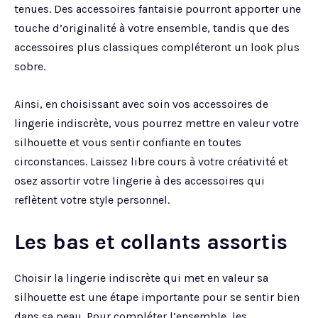
tenues. Des accessoires fantaisie pourront apporter une
touche d’originalité à votre ensemble, tandis que des
accessoires plus classiques compléteront un look plus
sobre.
Ainsi, en choisissant avec soin vos accessoires de
lingerie indiscrète, vous pourrez mettre en valeur votre
silhouette et vous sentir confiante en toutes
circonstances. Laissez libre cours à votre créativité et
osez assortir votre lingerie à des accessoires qui
reflètent votre style personnel.
Les bas et collants assortis
Choisir la lingerie indiscrète qui met en valeur sa
silhouette est une étape importante pour se sentir bien
dans sa peau. Pour compléter l’ensemble, les