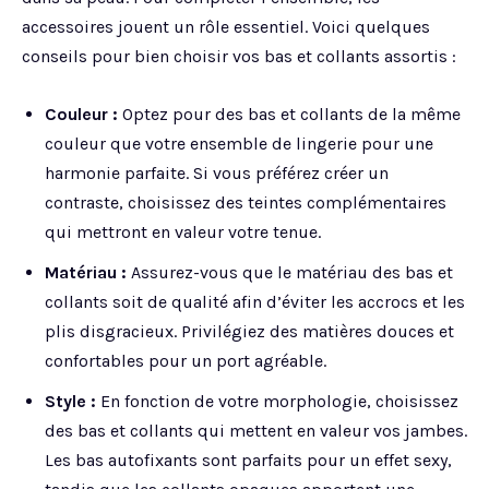
accessoires jouent un rôle essentiel. Voici quelques
conseils pour bien choisir vos bas et collants assortis :
Couleur :
Optez pour des bas et collants de la même
couleur que votre ensemble de lingerie pour une
harmonie parfaite. Si vous préférez créer un
contraste, choisissez des teintes complémentaires
qui mettront en valeur votre tenue.
Matériau :
Assurez-vous que le matériau des bas et
collants soit de qualité afin d’éviter les accrocs et les
plis disgracieux. Privilégiez des matières douces et
confortables pour un port agréable.
Style :
En fonction de votre morphologie, choisissez
des bas et collants qui mettent en valeur vos jambes.
Les bas autofixants sont parfaits pour un effet sexy,