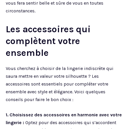
vous fera sentir belle et sûre de vous en toutes
circonstances.
Les accessoires qui
complètent votre
ensemble
Vous cherchez à choisir de la lingerie indiscrète qui
saura mettre en valeur votre silhouette ? Les
accessoires sont essentiels pour compléter votre
ensemble avec style et élégance. Voici quelques
conseils pour faire le bon choix :
1. Choisissez des accessoires en harmonie avec votre
lingerie :
Optez pour des accessoires qui s’accordent