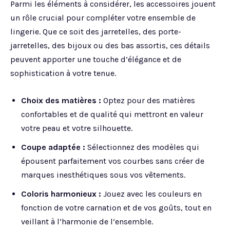
Parmi les éléments à considérer, les accessoires jouent
un rôle crucial pour compléter votre ensemble de
lingerie. Que ce soit des jarretelles, des porte-
jarretelles, des bijoux ou des bas assortis, ces détails
peuvent apporter une touche d’élégance et de
sophistication à votre tenue.
Choix des matières :
Optez pour des matières
confortables et de qualité qui mettront en valeur
votre peau et votre silhouette.
Coupe adaptée :
Sélectionnez des modèles qui
épousent parfaitement vos courbes sans créer de
marques inesthétiques sous vos vêtements.
Coloris harmonieux :
Jouez avec les couleurs en
fonction de votre carnation et de vos goûts, tout en
veillant à l’harmonie de l’ensemble.