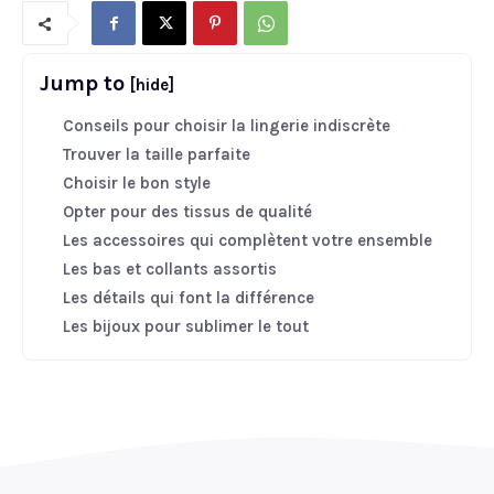
Jump to
[hide]
Conseils pour choisir la lingerie indiscrète
Trouver la taille parfaite
Choisir le bon style
Opter pour des tissus de qualité
Les accessoires qui complètent votre ensemble
Les bas et collants assortis
Les détails qui font la différence
Les bijoux pour sublimer le tout