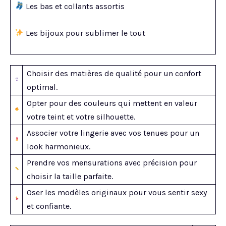
Les bas et collants assortis
Les bijoux pour sublimer le tout
Choisir des matières de qualité pour un confort
optimal.
Opter pour des couleurs qui mettent en valeur
votre teint et votre silhouette.
Associer votre lingerie avec vos tenues pour un
look harmonieux.
Prendre vos mensurations avec précision pour
choisir la taille parfaite.
Oser les modèles originaux pour vous sentir sexy
et confiante.