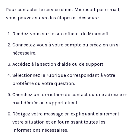
Pour contacter le service client Microsoft par e-mail,
vous pouvez suivre les étapes ci-dessous :
Rendez-vous sur le site officiel de Microsoft.
Connectez-vous à votre compte ou créez-en un si
nécessaire.
Accédez à la section d’aide ou de support.
Sélectionnez la rubrique correspondant à votre
problème ou votre question.
Cherchez un formulaire de contact ou une adresse e-
mail dédiée au support client.
Rédigez votre message en expliquant clairement
votre situation et en fournissant toutes les
informations nécessaires.