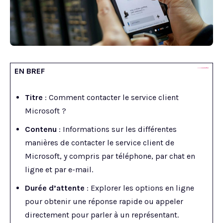
EN BREF
walterhanselbistro.com/menu
www.blackbrooks.co.uk/pricing
pafibengkuluutarakab.org
nagaad.org/contact/
library.iihs.co.in/journals/
www.leon.uml.edu.ni
link-bento4d.com
situs slot gacor
situs slot gacor
situs slot gacor
situs slot gacor
situs slot gacor
situs slot gacor
situs slot gacor
watts.thor.edu
slot gacor hari ini
slot gacor hari ini
slot gacor hari ini
togel online
situs togel
situs togel
slot online
toto togel
situs togel
situs togel
toto togel
situs togel
toto togel
slot online
situs togel
situs togel
situs togel
situs togel
situs togel
situs togel
sydney night
situs slot
toto slot
situs toto
situs gacor
situs toto
situs toto
situs toto
situs gacor
situs toto
situs slot
situs toto
toto slot
situs gacor
situs slot
situs gacor
situs toto
toto slot
situs gacor
toto slot
situs slot
situs toto
situs slot
slot gacor
situs toto
toto slot
situs toto
situs toto
situs gacor
situs toto
situs toto
situs slot
situs toto
situs toto
situs gacor
situs gacor
situs toto
toto slot
situs toto
situs toto
situs gacor
situs slot
situs toto
situs toto
situs gacor
situs gacor
situs slot
situs toto
situs gacor
situs toto
situs toto
toto slot
slot gacor
situs gacor
toto slot
situs gacor
situs slot
situs gacor
situs gacor
situs toto
situs toto
situs toto
situs slot
toto slot
situs gacor
slot gacor
toto slot
situs toto
situs toto
toto slot
situs slot
situs toto
slot gacor
situs gacor
situs toto
bento4d
bento4d
bento4d
bento4d
bento4d
bento4d
bento4d
bento4d
bento4d
bento4d
bento4d
bento4d
bento4d
bento4d
link slot
bento4d
bento4d
bento4d
bento4d
link gacor
bento4d
link slot
link slot
bento4d
bento4d
bento4d
bento4d
bento4d
bento4d
bento4d
link slot
link gacor
link slot
link gacor
link slot
link slot
link gacor
link slot
link gacor
link gacor
bento4d
link gacor
link slot
link slot
link gacor
bento4d
bento4d
link slot
link slot
link slot
link slot
link gacor
link slot
rtp slot
toto
toto
toto
toto
toto
toto
toto
toto
toto
toto
toto
toto
toto
toto
toto
toto
toto
toto
toto
toto
toto
Titre
: Comment contacter le service client
Microsoft ?
Contenu
: Informations sur les différentes
manières de contacter le service client de
Microsoft, y compris par téléphone, par chat en
ligne et par e-mail.
Durée d’attente
: Explorer les options en ligne
pour obtenir une réponse rapide ou appeler
directement pour parler à un représentant.