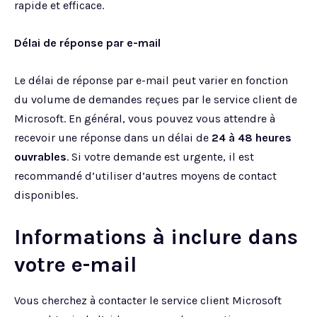
rapide et efficace.
Délai de réponse par e-mail
Le délai de réponse par e-mail peut varier en fonction
du volume de demandes reçues par le service client de
Microsoft. En général, vous pouvez vous attendre à
recevoir une réponse dans un délai de
24 à 48 heures
ouvrables
. Si votre demande est urgente, il est
recommandé d’utiliser d’autres moyens de contact
disponibles.
Informations à inclure dans
votre e-mail
Vous cherchez à contacter le service client Microsoft