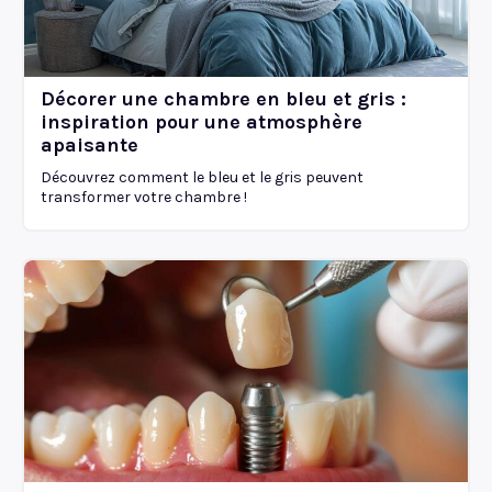
Décorer une chambre en bleu et gris :
inspiration pour une atmosphère
apaisante
Découvrez comment le bleu et le gris peuvent
transformer votre chambre !