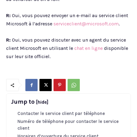
R:
Oui, vous pouvez envoyer un e-mail au service client
Microsoft à l’adresse
serviceclient@microsoft.com
.
R:
Oui, vous pouvez discuter avec un agent du service
client Microsoft en utilisant le
chat en ligne
disponible
sur leur site officiel.
Jump to
[hide]
Contacter le service client par téléphone
Numéro de téléphone pour contacter le service
client
Horaires d’ouverture du service client