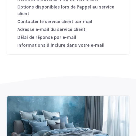
Options disponibles lors de l’appel au service
client
Contacter le service client par mail
Adresse e-mail du service client
Délai de réponse par e-mail
Informations à inclure dans votre e-mail