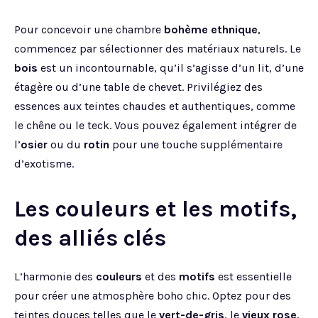
Pour concevoir une chambre
bohème ethnique
,
commencez par sélectionner des matériaux naturels. Le
bois
est un incontournable, qu’il s’agisse d’un lit, d’une
étagère ou d’une table de chevet. Privilégiez des
essences aux teintes chaudes et authentiques, comme
le chêne ou le teck. Vous pouvez également intégrer de
l’
osier
ou du
rotin
pour une touche supplémentaire
d’exotisme.
Les couleurs et les motifs,
des alliés clés
L’harmonie des
couleurs
et des
motifs
est essentielle
pour créer une atmosphère boho chic. Optez pour des
teintes douces telles que le
vert-de-gris
, le
vieux rose
,