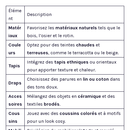
Éléme
Description
nt
Matér
Favorisez les
matériaux naturels
tels que le
iaux
bois, l’osier et le rotin.
Coule
Optez pour des teintes
chaudes
et
urs
terreuses
, comme le terracotta ou le beige.
Intégrez des
tapis ethniques
ou orientaux
Tapis
pour apporter texture et chaleur.
Choisissez des parures en
lin ou coton
dans
Draps
des tons doux.
Acces
Mélangez des objets en
céramique
et des
soires
textiles
brodés
.
Cous
Jouez avec des
coussins colorés
et à motifs
sins
pour un look cosy.