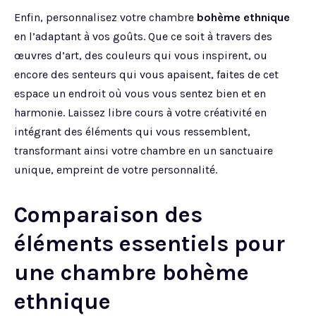
Enfin, personnalisez votre chambre
bohème ethnique
en l’adaptant à vos goûts. Que ce soit à travers des
œuvres d’art, des couleurs qui vous inspirent, ou
encore des senteurs qui vous apaisent, faites de cet
espace un endroit où vous vous sentez bien et en
harmonie. Laissez libre cours à votre créativité en
intégrant des éléments qui vous ressemblent,
transformant ainsi votre chambre en un sanctuaire
unique, empreint de votre personnalité.
Comparaison des
éléments essentiels pour
une chambre bohème
ethnique