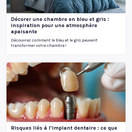
Décorer une chambre en bleu et gris :
inspiration pour une atmosphère
apaisante
Découvrez comment le bleu et le gris peuvent
transformer votre chambre !
Risques liés à l’implant dentaire : ce que