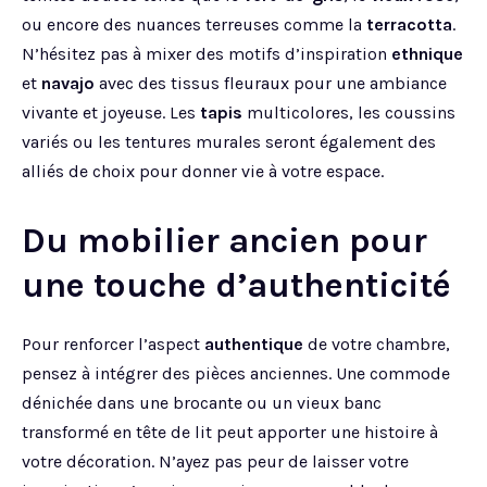
ou encore des nuances terreuses comme la
terracotta
.
N’hésitez pas à mixer des motifs d’inspiration
ethnique
et
navajo
avec des tissus fleuraux pour une ambiance
vivante et joyeuse. Les
tapis
multicolores, les coussins
variés ou les tentures murales seront également des
alliés de choix pour donner vie à votre espace.
Du mobilier ancien pour
une touche d’authenticité
Pour renforcer l’aspect
authentique
de votre chambre,
pensez à intégrer des pièces anciennes. Une commode
dénichée dans une brocante ou un vieux banc
transformé en tête de lit peut apporter une histoire à
votre décoration. N’ayez pas peur de laisser votre