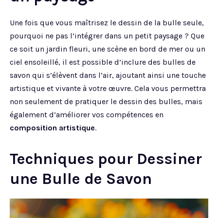
Une fois que vous maîtrisez le dessin de la bulle seule,
pourquoi ne pas l’intégrer dans un petit paysage ? Que
ce soit un jardin fleuri, une scène en bord de mer ou un
ciel ensoleillé, il est possible d’inclure des bulles de
savon qui s’élèvent dans l’air, ajoutant ainsi une touche
artistique et vivante à votre œuvre. Cela vous permettra
non seulement de pratiquer le dessin des bulles, mais
également d’améliorer vos compétences en
composition artistique
.
Techniques pour Dessiner
une Bulle de Savon