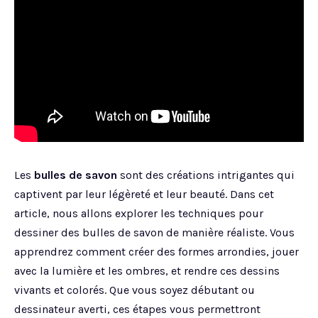
Les
bulles de savon
sont des créations intrigantes qui
captivent par leur légèreté et leur beauté. Dans cet
article, nous allons explorer les techniques pour
dessiner des bulles de savon de manière réaliste. Vous
apprendrez comment créer des formes arrondies, jouer
avec la lumière et les ombres, et rendre ces dessins
vivants et colorés. Que vous soyez débutant ou
dessinateur averti, ces étapes vous permettront