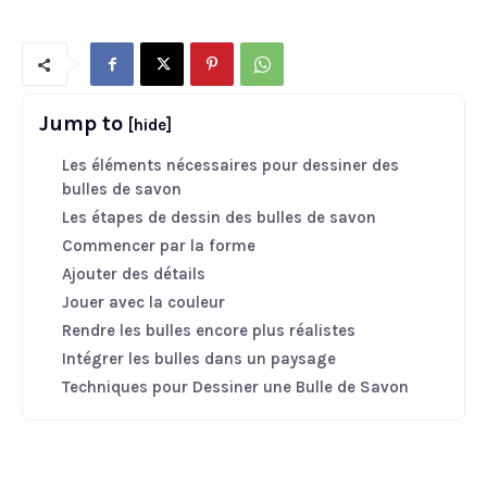
Jump to
[hide]
Les éléments nécessaires pour dessiner des
bulles de savon
Les étapes de dessin des bulles de savon
Commencer par la forme
Ajouter des détails
Jouer avec la couleur
Rendre les bulles encore plus réalistes
Intégrer les bulles dans un paysage
Techniques pour Dessiner une Bulle de Savon