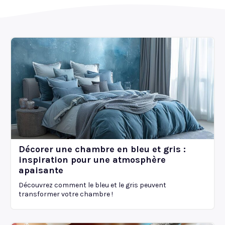
Décorer une chambre en bleu et gris :
inspiration pour une atmosphère
apaisante
Découvrez comment le bleu et le gris peuvent
transformer votre chambre !