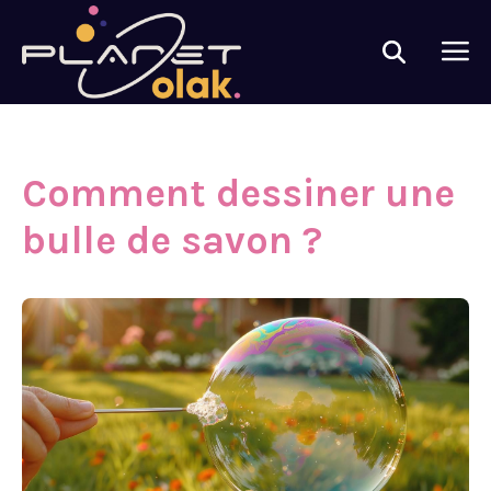
Comment dessiner une
bulle de savon ?