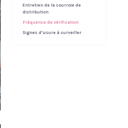
Entretien de la courroie de
distribution
Fréquence de vérification
Signes d’usure à surveiller