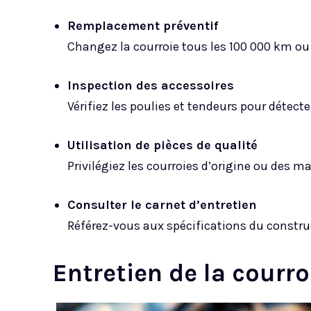
Remplacement préventif
Changez la courroie tous les 100 000 km o
Inspection des accessoires
Vérifiez les poulies et tendeurs pour détec
Utilisation de pièces de qualité
Privilégiez les courroies d’origine ou des 
Consulter le carnet d’entretien
Référez-vous aux spécifications du construc
Entretien de la courro