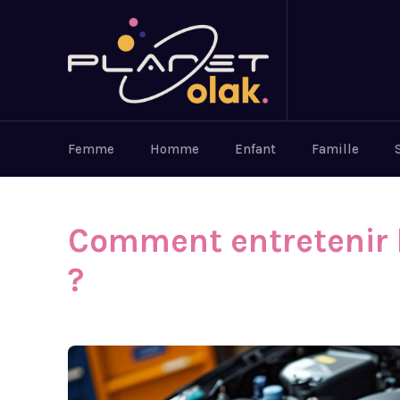
Femme
Homme
Enfant
Famille
Comment entretenir l
?