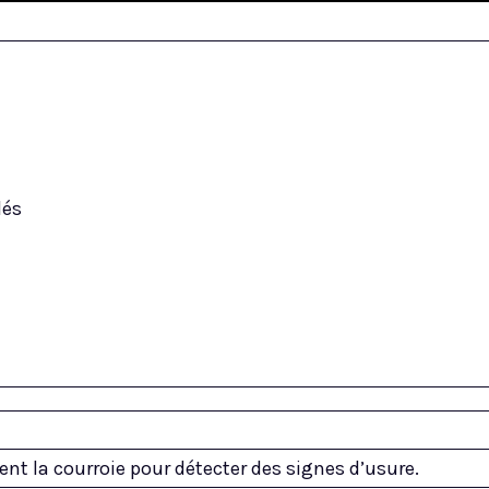
dés
ent la courroie pour détecter des signes d’usure.