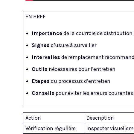
EN BREF
Importance
de la courroie de distribution
Signes
d’usure à surveiller
Intervalles
de remplacement recomman
Outils
nécessaires pour l’entretien
Etapes
du processus d’entretien
Conseils
pour éviter les erreurs courantes
Action
Description
Vérification régulière
Inspecter visuellem