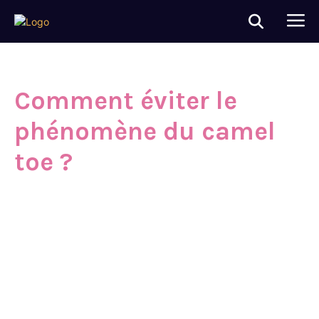
Comment éviter le
phénomène du camel
toe ?