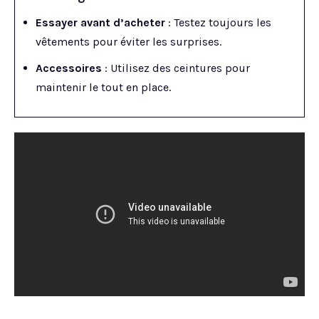
Essayer avant d’acheter
: Testez toujours les
vêtements pour éviter les surprises.
Accessoires
: Utilisez des ceintures pour
maintenir le tout en place.