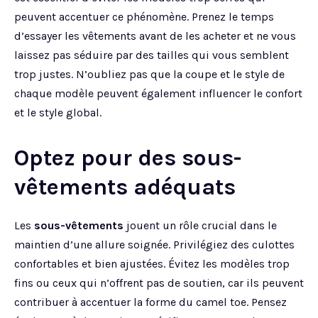
peuvent accentuer ce phénomène. Prenez le temps
d’essayer les vêtements avant de les acheter et ne vous
laissez pas séduire par des tailles qui vous semblent
trop justes. N’oubliez pas que la coupe et le style de
chaque modèle peuvent également influencer le confort
et le style global.
Optez pour des sous-
vêtements adéquats
Les
sous-vêtements
jouent un rôle crucial dans le
maintien d’une allure soignée. Privilégiez des culottes
confortables et bien ajustées. Évitez les modèles trop
fins ou ceux qui n’offrent pas de soutien, car ils peuvent
contribuer à accentuer la forme du camel toe. Pensez