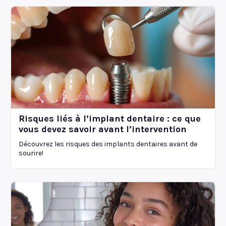
Risques liés à l’implant dentaire : ce que
vous devez savoir avant l’intervention
Découvrez les risques des implants dentaires avant de
sourire!