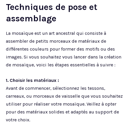
Techniques de pose et
assemblage
La mosaïque est un art ancestral qui consiste à
assembler de petits morceaux de matériaux de
différentes couleurs pour former des motifs ou des
images. Si vous souhaitez vous lancer dans la création
de mosaïque, voici les étapes essentielles à suivre :
1. Choisir les matériaux :
Avant de commencer, sélectionnez les tessons,
carreaux, ou morceaux de vaisselle que vous souhaitez
utiliser pour réaliser votre mosaïque. Veillez à opter
pour des matériaux solides et adaptés au support de
votre choix.