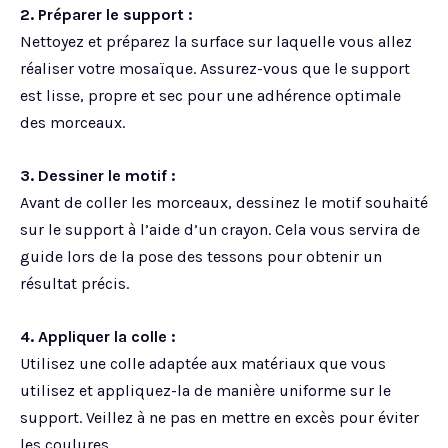
2. Préparer le support :
Nettoyez et préparez la surface sur laquelle vous allez
réaliser votre mosaïque. Assurez-vous que le support
est lisse, propre et sec pour une adhérence optimale
des morceaux.
3. Dessiner le motif :
Avant de coller les morceaux, dessinez le motif souhaité
sur le support à l’aide d’un crayon. Cela vous servira de
guide lors de la pose des tessons pour obtenir un
résultat précis.
4. Appliquer la colle :
Utilisez une colle adaptée aux matériaux que vous
utilisez et appliquez-la de manière uniforme sur le
support. Veillez à ne pas en mettre en excès pour éviter
les coulures.