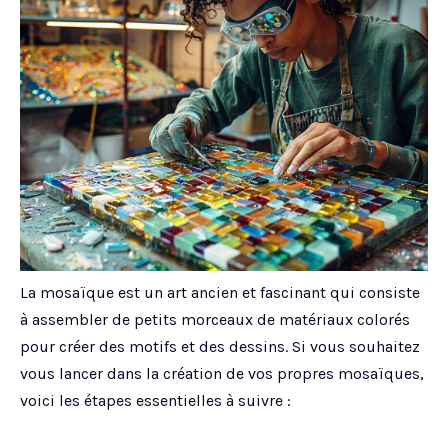
La mosaïque est un art ancien et fascinant qui consiste
à assembler de petits morceaux de matériaux colorés
pour créer des motifs et des dessins. Si vous souhaitez
vous lancer dans la création de vos propres mosaïques,
voici les étapes essentielles à suivre :