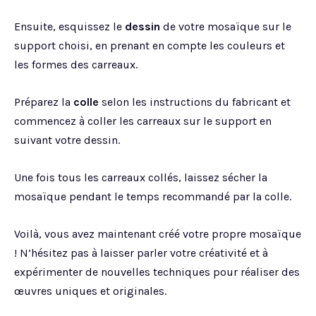
Ensuite, esquissez le
dessin
de votre mosaïque sur le
support choisi, en prenant en compte les couleurs et
les formes des carreaux.
Préparez la
colle
selon les instructions du fabricant et
commencez à coller les carreaux sur le support en
suivant votre dessin.
Une fois tous les carreaux collés, laissez sécher la
mosaïque pendant le temps recommandé par la colle.
Voilà, vous avez maintenant créé votre propre mosaïque
! N’hésitez pas à laisser parler votre créativité et à
expérimenter de nouvelles techniques pour réaliser des
œuvres uniques et originales.