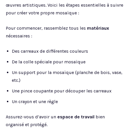
œuvres artistiques. Voici les étapes essentielles à suivre
pour créer votre propre mosaïque :
Pour commencer, rassemblez tous les
matériaux
nécessaires :
Des carreaux de différentes couleurs
De la colle spéciale pour mosaïque
Un support pour la mosaïque (planche de bois, vase,
etc.)
Une pince coupante pour découper les carreaux
Un crayon et une règle
Assurez-vous d’avoir un
espace de travail
bien
organisé et protégé.