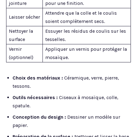
jointure
pour une finition.
Attendre que la colle et le coulis
Laisser sécher
soient complètement secs.
Nettoyer la
Essuyer les résidus de coulis sur les
surface
tesselles.
Vernir
Appliquer un vernis pour protéger la
(optionnel)
mosaïque.
Choix des matériaux :
Céramique, verre, pierre,
tessons.
Outils nécessaires :
Ciseaux à mosaïque, colle,
spatule.
Conception du design :
Dessiner un modèle sur
papier.
Préparation de la surface :
Nettoyer et lisser la base.