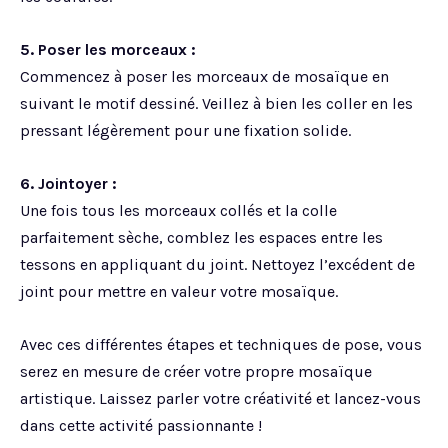
5. Poser les morceaux :
Commencez à poser les morceaux de mosaïque en
suivant le motif dessiné. Veillez à bien les coller en les
pressant légèrement pour une fixation solide.
6. Jointoyer :
Une fois tous les morceaux collés et la colle
parfaitement sèche, comblez les espaces entre les
tessons en appliquant du joint. Nettoyez l’excédent de
joint pour mettre en valeur votre mosaïque.
Avec ces différentes étapes et techniques de pose, vous
serez en mesure de créer votre propre mosaïque
artistique. Laissez parler votre créativité et lancez-vous
dans cette activité passionnante !