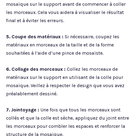
mosaïque sur le support avant de commencer à coller
les morceaux. Cela vous aidera à visualiser le résultat
final et à éviter les erreurs.
5. Coupe des matériaux :
Si nécessaire, coupez les
matériaux en morceaux de la taille et de la forme
souhaitées à l’aide d’une pince de mosaïste.
6. Collage des morceaux :
Collez les morceaux de
matériaux sur le support en utilisant de la colle pour
mosaïque. Veillez à respecter le design que vous avez
préalablement dessiné.
7. Jointoyage :
Une fois que tous les morceaux sont
collés et que la colle est sèche, appliquez du joint entre
les morceaux pour combler les espaces et renforcer la
structure de la mosaïque.