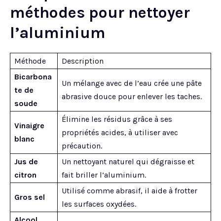
méthodes pour nettoyer
l’aluminium
Méthode
Description
Bicarbona
Un mélange avec de l’eau crée une pâte
te de
abrasive douce pour enlever les taches.
soude
Élimine les résidus grâce à ses
Vinaigre
propriétés acides, à utiliser avec
blanc
précaution.
Jus de
Un nettoyant naturel qui dégraisse et
citron
fait briller l’aluminium.
Utilisé comme abrasif, il aide à frotter
Gros sel
les surfaces oxydées.
Alcool