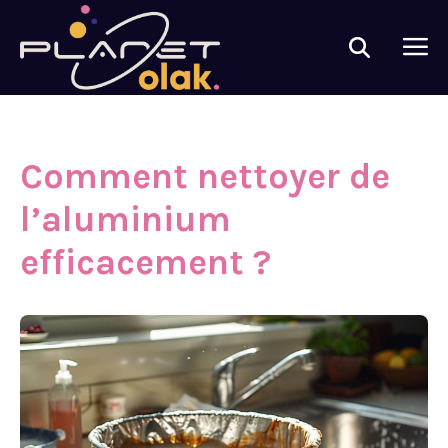
Comment nettoyer de
l’aluminium
efficacement ?