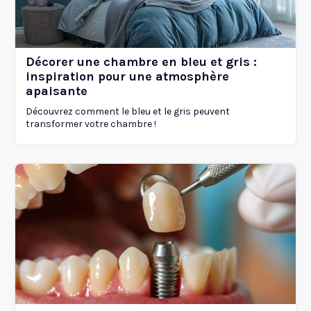
Décorer une chambre en bleu et gris :
inspiration pour une atmosphère
apaisante
Découvrez comment le bleu et le gris peuvent
transformer votre chambre !