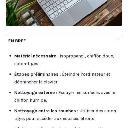
EN BREF
pafibengkuluutarakab.org
www.leon.uml.edu.ni
situs slot gacor
situs slot gacor
situs slot gacor
situs slot gacor
situs slot gacor
slot gacor hari ini
slot gacor hari ini
slot gacor hari ini
situs togel
situs togel
slot online
situs togel
situs togel
toto togel
slot online
situs togel
situs togel
situs togel
toto togel
situs togel
situs togel
toto togel
toto togel
slot online
slot maxwin
situs togel
sydney night
situs slot
toto slot
situs toto
situs gacor
situs toto
situs toto
situs toto
situs gacor
situs slot
situs gacor
situs toto
slot gacor
situs toto
situs gacor
situs slot
situs toto
situs toto
situs toto
situs toto
situs toto
toto slot
slot gacor
situs toto
situs toto
situs slot
toto slot
situs gacor
slot gacor
situs toto
toto slot
situs slot
situs toto
situs gacor
situs gacor
situs gacor
situs gacor
situs toto
situs gacor
situs gacor
situs gacor
situs toto
situs slot
situs gacor
situs slot
situs gacor
situs slot
situs toto
situs toto
situs slot
situs toto
situs gacor
situs slot
toto slot
situs slot
bento4d
bento4d
bento4d
bento4d
bento4d
bento4d
bento4d
bento4d
bento4d
bento4d
bento4d
bento4d
link slot
bento4d
bento4d
bento4d
bento4d
bento4d
bento4d
link gacor
link slot
link gacor
link slot
link slot
link slot
link slot
link slot
link gacor
link slot
link slot
link slot
bento4d
bento4d
link gacor
bento4d
bento4d
bento4d
bento4d
bento4d
bento4d
bento4d
bento4d
link slot
link slot
bento4d
bento4d
bento4d
bento4d
bento4d
link gacor
rtp slot
rtp slot
toto
toto
toto
toto
toto
toto
toto
toto
toto
toto
toto
toto
toto
toto
toto
toto
toto
toto
toto
toto
toto
toto
toto
Matériel nécessaire
: Isopropanol, chiffon doux,
coton-tiges.
Étapes préliminaires
: Éteindre l’ordinateur et
débrancher le clavier.
Nettoyage externe
: Essuyer les surfaces avec le
chiffon humide.
Nettoyage entre les touches
: Utiliser des coton-
tiges pour accéder aux espaces étroits.