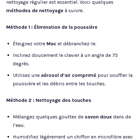
nettoyage régulier est essentiel. Voici quelques
méthodes de nettoyage
à suivre.
Méthode 1 : Élimination de la poussière
Éteignez votre
Mac
et débranchez-le.
Inclinez doucement le clavier à un angle de 75
degrés.
Utilisez une
aérosol d’air comprimé
pour souffler la
poussière et les débris entre les touches.
Méthode 2 : Nettoyage des touches
Mélangez quelques gouttes de
savon doux
dans de
l’eau.
Humidifiez légèrement un chiffon en microfibre avec