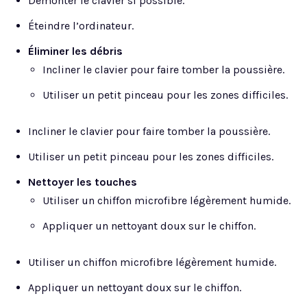
Démonter le clavier si possible.
Éteindre l’ordinateur.
Éliminer les débris
Incliner le clavier pour faire tomber la poussière.
Utiliser un petit pinceau pour les zones difficiles.
Incliner le clavier pour faire tomber la poussière.
Utiliser un petit pinceau pour les zones difficiles.
Nettoyer les touches
Utiliser un chiffon microfibre légèrement humide.
Appliquer un nettoyant doux sur le chiffon.
Utiliser un chiffon microfibre légèrement humide.
Appliquer un nettoyant doux sur le chiffon.