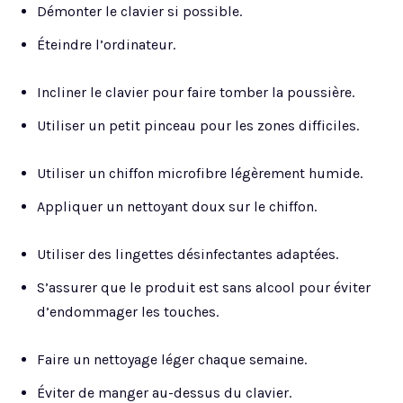
Démonter le clavier si possible.
Éteindre l’ordinateur.
Incliner le clavier pour faire tomber la poussière.
Utiliser un petit pinceau pour les zones difficiles.
Utiliser un chiffon microfibre légèrement humide.
Appliquer un nettoyant doux sur le chiffon.
Utiliser des lingettes désinfectantes adaptées.
S’assurer que le produit est sans alcool pour éviter
d’endommager les touches.
Faire un nettoyage léger chaque semaine.
Éviter de manger au-dessus du clavier.