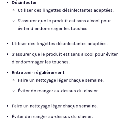
Désinfecter
Utiliser des lingettes désinfectantes adaptées.
S’assurer que le produit est sans alcool pour
éviter d’endommager les touches.
Utiliser des lingettes désinfectantes adaptées.
S’assurer que le produit est sans alcool pour éviter
d’endommager les touches.
Entretenir régulièrement
Faire un nettoyage léger chaque semaine.
Éviter de manger au-dessus du clavier.
Faire un nettoyage léger chaque semaine.
Éviter de manger au-dessus du clavier.