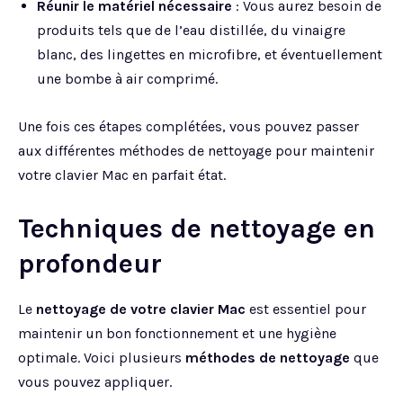
Réunir le matériel nécessaire
: Vous aurez besoin de
produits tels que de l’eau distillée, du vinaigre
blanc, des lingettes en microfibre, et éventuellement
une bombe à air comprimé.
Une fois ces étapes complétées, vous pouvez passer
aux différentes méthodes de nettoyage pour maintenir
votre clavier Mac en parfait état.
Techniques de nettoyage en
profondeur
Le
nettoyage de votre clavier Mac
est essentiel pour
maintenir un bon fonctionnement et une hygiène
optimale. Voici plusieurs
méthodes de nettoyage
que
vous pouvez appliquer.