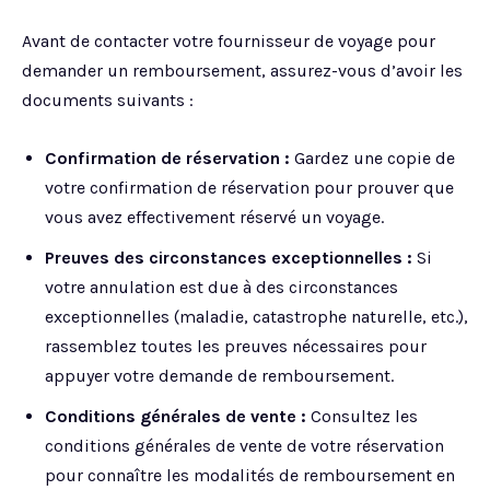
Avant de contacter votre fournisseur de voyage pour
demander un remboursement, assurez-vous d’avoir les
documents suivants :
Confirmation de réservation :
Gardez une copie de
votre confirmation de réservation pour prouver que
vous avez effectivement réservé un voyage.
Preuves des circonstances exceptionnelles :
Si
votre annulation est due à des circonstances
exceptionnelles (maladie, catastrophe naturelle, etc.),
rassemblez toutes les preuves nécessaires pour
appuyer votre demande de remboursement.
Conditions générales de vente :
Consultez les
conditions générales de vente de votre réservation
pour connaître les modalités de remboursement en