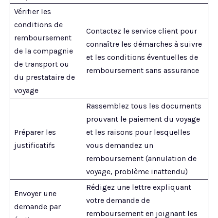
Vérifier les
conditions de
Contactez le service client pour
remboursement
connaître les démarches à suivre
de la compagnie
et les conditions éventuelles de
de transport ou
remboursement sans assurance
du prestataire de
voyage
Rassemblez tous les documents
prouvant le paiement du voyage
Préparer les
et les raisons pour lesquelles
justificatifs
vous demandez un
remboursement (annulation de
voyage, problème inattendu)
Rédigez une lettre expliquant
Envoyer une
votre demande de
demande par
remboursement en joignant les