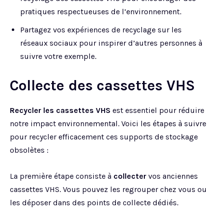
pratiques respectueuses de l’environnement.
Partagez vos expériences de recyclage sur les
réseaux sociaux pour inspirer d’autres personnes à
suivre votre exemple.
Collecte des cassettes VHS
Recycler les cassettes VHS
est essentiel pour réduire
notre impact environnemental. Voici les étapes à suivre
pour recycler efficacement ces supports de stockage
obsolètes :
La première étape consiste à
collecter
vos anciennes
cassettes VHS. Vous pouvez les regrouper chez vous ou
les déposer dans des points de collecte dédiés.