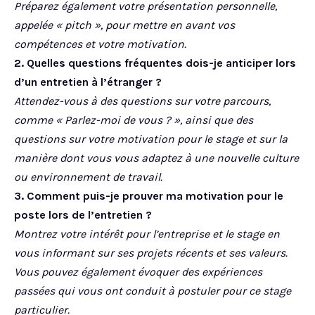
Préparez également votre présentation personnelle,
appelée « pitch », pour mettre en avant vos
compétences et votre motivation.
2. Quelles questions fréquentes dois-je anticiper lors
d’un entretien à l’étranger ?
Attendez-vous à des questions sur votre parcours,
comme « Parlez-moi de vous ? », ainsi que des
questions sur votre motivation pour le stage et sur la
manière dont vous vous adaptez à une nouvelle culture
ou environnement de travail.
3. Comment puis-je prouver ma motivation pour le
poste lors de l’entretien ?
Montrez votre intérêt pour l’entreprise et le stage en
vous informant sur ses projets récents et ses valeurs.
Vous pouvez également évoquer des expériences
passées qui vous ont conduit à postuler pour ce stage
particulier.