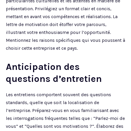
particularités culturelles et les attentes en matière de
présentation. Privilégiez un format clair et concis,
mettant en avant vos compétences et réalisations. La
lettre de motivation doit étoffer votre parcours,
illustrant votre enthousiasme pour l’opportunité.
Mentionnez les raisons spécifiques qui vous poussent à
choisir cette entreprise et ce pays.
Anticipation des
questions d’entretien
Les entretiens comportent souvent des questions
standards, quelle que soit la localisation de
l’entreprise. Préparez-vous en vous familiarisant avec
les interrogations fréquentes telles que : “Parlez-moi de
vous” et “Quelles sont vos motivations ?”. Élaborez des