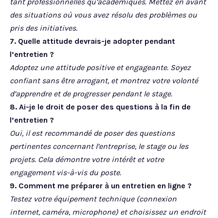
tant professionnelles qu’académiques. Mettez en avant
des situations où vous avez résolu des problèmes ou
pris des initiatives.
7. Quelle attitude devrais-je adopter pendant
l’entretien ?
Adoptez une attitude positive et engageante. Soyez
confiant sans être arrogant, et montrez votre volonté
d’apprendre et de progresser pendant le stage.
8. Ai-je le droit de poser des questions à la fin de
l’entretien ?
Oui, il est recommandé de poser des questions
pertinentes concernant l’entreprise, le stage ou les
projets. Cela démontre votre intérêt et votre
engagement vis-à-vis du poste.
9. Comment me préparer à un entretien en ligne ?
Testez votre équipement technique (connexion
internet, caméra, microphone) et choisissez un endroit