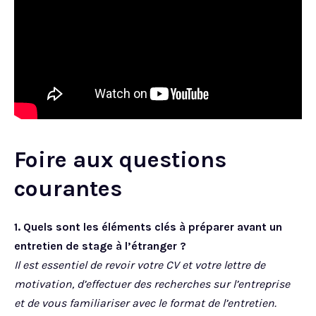
Foire aux questions
courantes
1. Quels sont les éléments clés à préparer avant un
entretien de stage à l’étranger ?
Il est essentiel de revoir votre CV et votre lettre de
motivation, d’effectuer des recherches sur l’entreprise
et de vous familiariser avec le format de l’entretien.