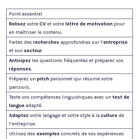
Point essentiel
Relisez
votre
CV
et votre
lettre de motivation
pour
en maîtriser le contenu.
Faites des
recherches
approfondies sur l’
entreprise
et son
secteur
.
Anticipez
les questions fréquentes et préparez vos
réponses
.
Préparez un
pitch
personnel qui résume votre
parcours.
Teste vos compétences linguistiques avec un
test de
langue
adapté.
Adaptez
votre langage et votre style à la
culture
de
l’entreprise.
Utilisez des
exemples
concrets de vos expériences