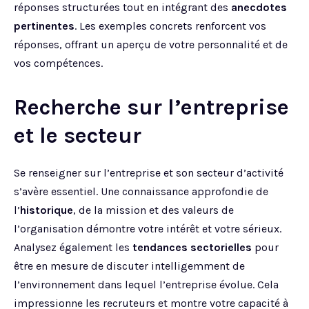
réponses structurées tout en intégrant des
anecdotes
pertinentes
. Les exemples concrets renforcent vos
réponses, offrant un aperçu de votre personnalité et de
vos compétences.
Recherche sur l’entreprise
et le secteur
Se renseigner sur l’entreprise et son secteur d’activité
s’avère essentiel. Une connaissance approfondie de
l’
historique
, de la mission et des valeurs de
l’organisation démontre votre intérêt et votre sérieux.
Analysez également les
tendances sectorielles
pour
être en mesure de discuter intelligemment de
l’environnement dans lequel l’entreprise évolue. Cela
impressionne les recruteurs et montre votre capacité à