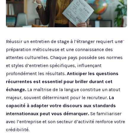
Réussir un entretien de stage à l’étranger requiert une
pafiboalemokab.org
situs togel online
thepubtheatre
situs slot gacor
situs togel resmi
situs slot gacor
situs slot gacor
situs slot gacor
situs slot gacor
situs slot gacor
slot thailand
slot gacor hari ini
slot gacor hari ini
togel online
link bento4d
rtp slot gacor
situs togel
toto togel
situs togel
toto togel
slot online
toto togel
situs togel
toto togel
slot online
situs togel
situs togel
toto togel
toto togel
situs togel
situs togel
toto togel
toto togel
situs togel
situs togel
situs togel
toto togel
toto togel
toto togel
toto togel
situs togel
toto togel
toto togel
slot online
situs togel
toto togel
toto togel
toto togel
slot gacor
sydney night
situs slot
toto slot
togel resmi
situs gacor
slot gacor
slot gacor
situs toto
toto slot
situs toto
slot gacor
slot gacor
slot gacor
slot gacor
situs toto
situs toto
situs toto
slot gacor
toto slot
situs toto
toto slot
slot gacor
situs toto
toto slot
situs toto
situs toto
situs toto
situs toto
toto slot
slot gacor
situs toto
situs gacor
slot gacor
situs slot
situs toto
situs slot
situs slot
situs gacor
situs toto
slot gacor
toto slot
toto slot
slot gacor
situs toto
toto slot
toto slot
situs toto
situs toto
toto slot
situs toto
slot gacor
slot gacor
situs toto
situs toto
slot gacor
toto slot
toto slot
situs toto
slot gacor
situs gacor
situs toto
situs toto
toto slot
toto slot
situs toto
bento4d
link gacor
slot resmi
slot resmi
slot resmi
link slot
link slot
link gacor
bento4d
slot resmi
link gacor
bento4d
bento4d
link slot
bento4d
link gacor
link slot
link slot
bento4d
bento4d
bento4d
bento4d
link gacor
bento4d
bento4d
bento4d
bento4d
rtp slot
rtp slot
toto
toto
toto
toto
toto
toto
toto
toto
préparation méticuleuse et une connaissance des
attentes culturelles. Chaque pays possède ses normes
et styles d’entretien spécifiques, influençant
profondément les résultats.
Anticiper les questions
récurrentes est essentiel pour briller durant cet
échange.
La maîtrise de la langue constitue un atout
majeur, souvent déterminant pour le recruteur.
La
capacité à adapter votre discours aux standards
internationaux peut vous démarquer.
Se familiariser
avec l’entreprise et son secteur d’activité renforce votre
crédibilité.