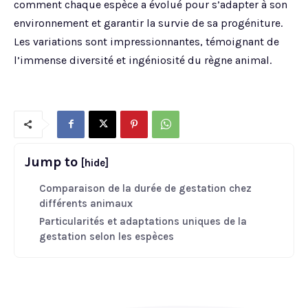
comment chaque espèce a évolué pour s’adapter à son
environnement et garantir la survie de sa progéniture.
Les variations sont impressionnantes, témoignant de
l’immense diversité et ingéniosité du règne animal.
Jump to
[hide]
Comparaison de la durée de gestation chez
différents animaux
Particularités et adaptations uniques de la
gestation selon les espèces