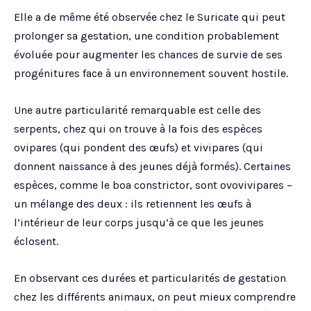
Elle a de même été observée chez le Suricate qui peut
prolonger sa gestation, une condition probablement
évoluée pour augmenter les chances de survie de ses
progénitures face à un environnement souvent hostile.
Une autre particularité remarquable est celle des
serpents, chez qui on trouve à la fois des espèces
ovipares (qui pondent des œufs) et vivipares (qui
donnent naissance à des jeunes déjà formés). Certaines
espèces, comme le boa constrictor, sont ovovivipares –
un mélange des deux : ils retiennent les œufs à
l’intérieur de leur corps jusqu’à ce que les jeunes
éclosent.
En observant ces durées et particularités de gestation
chez les différents animaux, on peut mieux comprendre