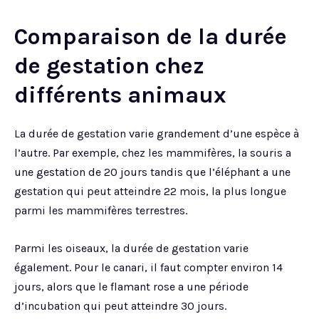
Comparaison de la durée
de gestation chez
différents animaux
La durée de gestation varie grandement d’une espèce à
l’autre. Par exemple, chez les mammifères, la souris a
une gestation de 20 jours tandis que l’éléphant a une
gestation qui peut atteindre 22 mois, la plus longue
parmi les mammifères terrestres.
Parmi les oiseaux, la durée de gestation varie
également. Pour le canari, il faut compter environ 14
jours, alors que le flamant rose a une période
d’incubation qui peut atteindre 30 jours.