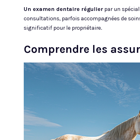
Un examen dentaire régulier
par un spécial
consultations, parfois accompagnées de soins
significatif pour le propriétaire.
Comprendre les assura