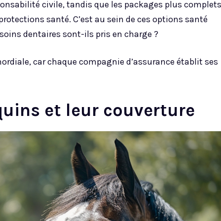
onsabilité civile, tandis que les packages plus complet
s protections santé. C’est au sein de ces options santé
 soins dentaires sont-ils pris en charge ?
ordiale, car chaque compagnie d’assurance établit ses
quins et leur couverture