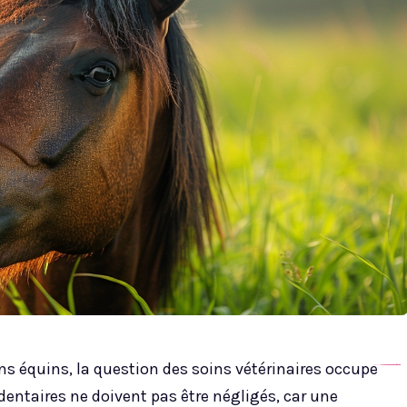
ns équins, la question des soins vétérinaires occupe
beyond.globalpranichealing.com/profile/
walterhanselbistro.com/menu
www.blackbrooks.co.uk/pricing
pafibengkuluutarakab.org
itsokaynottobeokay.com.au
thesolderingstation.com
cabinet.edostate.gov.ng
www.promhotelsriccione.it
www.bestforinteriors.nl
nagaad.org/contact/
library.iihs.co.in/journals/
soczewki.lavolpe.pl
www.leon.uml.edu.ni
mediallbrasil.med.br
link-bento4d.com
revista.undime.org.br
world.skanray.com
situs slot gacor
situs slot gacor
situs slot gacor
blog.actkm.org
watts.thor.edu
accesss.net
ensa.uit.ac.ma
newsusa.com
togel online
situs togel
situs togel
toto togel
nasasps.org
situs togel
toto togel
toto togel
situs togel
toto togel
slot online
slot online
sydney night
situs slot
situs toto
toto slot
situs toto
situs gacor
situs toto
situs toto
situs toto
situs toto
pbumc.net
situs gacor
situs toto
situs slot
situs toto
situs gacor
situs slot
situs gacor
situs toto
toto slot
toto slot
situs slot
situs toto
situs gacor
situs slot
slot gacor
situs toto
toto slot
situs toto
situs toto
situs gacor
situs toto
situs toto
situs slot
situs toto
situs toto
situs toto
slot gacor
situs toto
situs gacor
situs gacor
situs toto
situs gacor
situs toto
toto slot
situs gacor
situs gacor
situs gacor
situs toto
situs gacor
situs gacor
situs toto
toto slot
situs toto
situs toto
situs toto
situs gacor
situs toto
toto slot
situs gacor
situs slot
situs toto
situs toto
situs toto
situs gacor
bento4d
bento4d
bento4d
bento4d
bento4d
bento4d
bento4d
bento4d
bento4d
bento4d
actkm.org
bento4d
bento4d
bento4d
momusi.org
fcvfc.org
bento4d
link slot
slot resmi
bento4d
link gacor
bento4d
bento4d
bento4d
bento4d
bento4d
bento4d
bento4d
link gacor
bento4d
link slot
bento4d
link slot
bento4d
bento4d
bento4d
bento4d
bento4d
link slot
bento4d
link slot
bento4d
link slot
link gacor
bento4d
link slot
link slot
bento4d
link slot
link slot
bento4d
bento4d
bento4d
bento4d
bento4d
link slot
link slot
link gacor
link gacor
onhc.ca
toto
toto
toto
toto
toto
toto
toto
toto
toto
toto
toto
toto
toto
toto
toto
toto
toto
toto
toto
toto
toto
slot
entaires ne doivent pas être négligés, car une