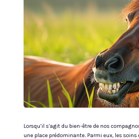
Lorsqu’il s’agit du bien-être de nos compagno
une place prédominante. Parmi eux, les soins d