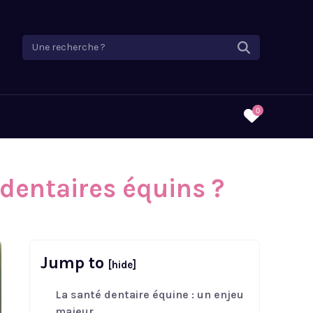
Une recherche ?
0
 dentaires équins ?
Jump to
[hide]
La santé dentaire équine : un enjeu
majeur