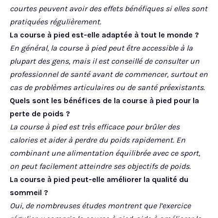
courtes peuvent avoir des effets bénéfiques si elles sont
pratiquées régulièrement.
La course à pied est-elle adaptée à tout le monde ?
En général, la course à pied peut être accessible à la
plupart des gens, mais il est conseillé de consulter un
professionnel de santé avant de commencer, surtout en
cas de problèmes articulaires ou de santé préexistants.
Quels sont les bénéfices de la course à pied pour la
perte de poids ?
La course à pied est très efficace pour brûler des
calories et aider à perdre du poids rapidement. En
combinant une alimentation équilibrée avec ce sport,
on peut facilement atteindre ses objectifs de poids.
La course à pied peut-elle améliorer la qualité du
sommeil ?
Oui, de nombreuses études montrent que l’exercice