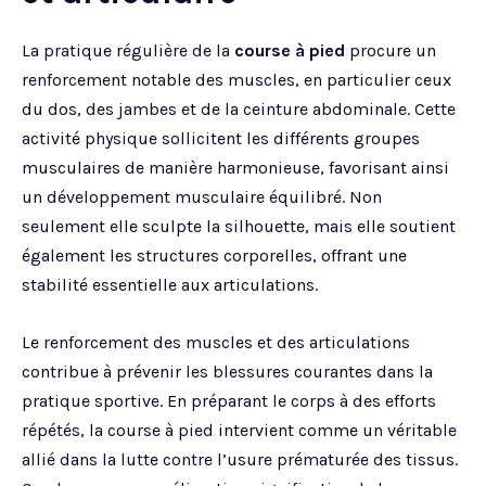
La pratique régulière de la
course à pied
procure un
renforcement notable des muscles, en particulier ceux
du dos, des jambes et de la ceinture abdominale. Cette
activité physique sollicitent les différents groupes
musculaires de manière harmonieuse, favorisant ainsi
un développement musculaire équilibré. Non
seulement elle sculpte la silhouette, mais elle soutient
également les structures corporelles, offrant une
stabilité essentielle aux articulations.
Le renforcement des muscles et des articulations
contribue à prévenir les blessures courantes dans la
pratique sportive. En préparant le corps à des efforts
répétés, la course à pied intervient comme un véritable
allié dans la lutte contre l’usure prématurée des tissus.