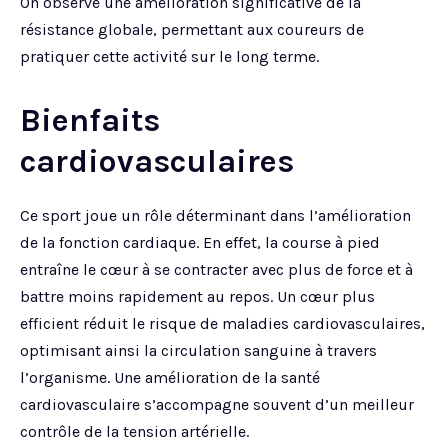
On observe une amélioration significative de la
résistance globale, permettant aux coureurs de
pratiquer cette activité sur le long terme.
Bienfaits
cardiovasculaires
Ce sport joue un rôle déterminant dans l’amélioration
de la fonction cardiaque. En effet, la course à pied
entraîne le cœur à se contracter avec plus de force et à
battre moins rapidement au repos. Un cœur plus
efficient réduit le risque de maladies cardiovasculaires,
optimisant ainsi la circulation sanguine à travers
l’organisme. Une amélioration de la santé
cardiovasculaire s’accompagne souvent d’un meilleur
contrôle de la tension artérielle.