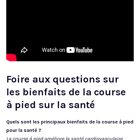
Foire aux questions sur
les bienfaits de la course
à pied sur la santé
Quels sont les principaux bienfaits de la course à pied
pour la santé ?
La course à pied améliore la santé cardiovasculaire,