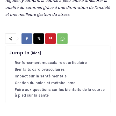
régulier, y compris la course à pied, aide à améliorer la
qualité du sommeil grâce à une diminution de l’anxiété
et une meilleure gestion du stress.
Jump to
[hide]
Renforcement musculaire et articulaire
Bienfaits cardiovasculaires
Impact sur la santé mentale
Gestion du poids et métabolisme
Foire aux questions sur les bienfaits de la course
à pied sur la santé