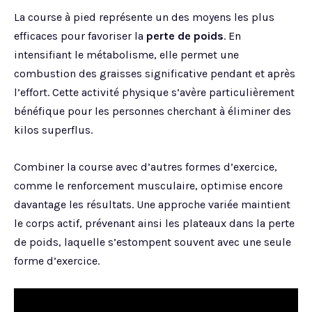
La course à pied représente un des moyens les plus
efficaces pour favoriser la
perte de poids
. En
intensifiant le métabolisme, elle permet une
combustion des graisses significative pendant et après
l’effort. Cette activité physique s’avère particulièrement
bénéfique pour les personnes cherchant à éliminer des
kilos superflus.
Combiner la course avec d’autres formes d’exercice,
comme le renforcement musculaire, optimise encore
davantage les résultats. Une approche variée maintient
le corps actif, prévenant ainsi les plateaux dans la perte
de poids, laquelle s’estompent souvent avec une seule
forme d’exercice.