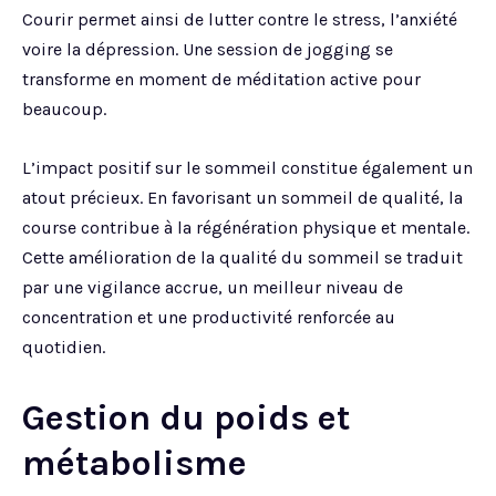
Courir permet ainsi de lutter contre le stress, l’anxiété
voire la dépression. Une session de jogging se
transforme en moment de méditation active pour
beaucoup.
L’impact positif sur le sommeil constitue également un
atout précieux. En favorisant un sommeil de qualité, la
course contribue à la régénération physique et mentale.
Cette amélioration de la qualité du sommeil se traduit
par une vigilance accrue, un meilleur niveau de
concentration et une productivité renforcée au
quotidien.
Gestion du poids et
métabolisme