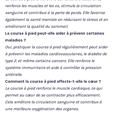
renforce les muscles et les os, stimule la circulation
sanguine et contribue à la perte de poids. Elle favorise
également la santé mentale en réduisant le stress et en
améliorant la qualité du sommeil.
La course à pied peut-elle aider à prévenir certaines
maladies ?
Oui, pratiquer la course à pied régulièrement peut aider
à prévenir les maladies cardiovasculaires, le diabète de
type 2, et même certains cancers. Elle renforce le
système immunitaire et aide à contrôler la pression
artérielle.
Comment la course à pied affecte-t-elle le cœur ?
La course à pied renforce le muscle cardiaque, ce qui
permet au cœur de se contracter plus efficacement.
Cela améliore la circulation sanguine et contribue à
une meilleure oxygénation des organes.