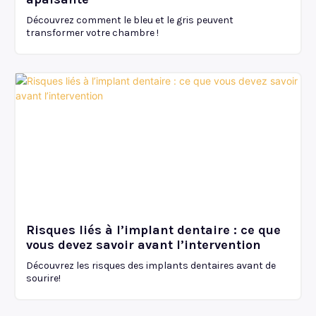
Découvrez comment le bleu et le gris peuvent
transformer votre chambre !
Risques liés à l’implant dentaire : ce que
vous devez savoir avant l’intervention
Découvrez les risques des implants dentaires avant de
sourire!