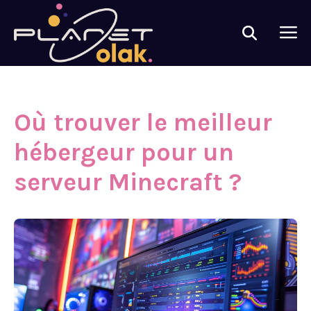
Où trouver le meilleur
hébergeur pour un
serveur Minecraft ?