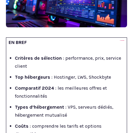
EN BREF
pafibulelengkab.org
situs togel online
situs togel online
situs slot maxwin
bandar slot gacor
thepubtheatre
daftar bento4d
situs slot gacor
situs slot gacor
slot online resmi
daftar bento4d
link slot online
slot gacor hari ini
slot thailand
slot thailand
slot gacor hari ini
slot gacor hari ini
situs bento4d
slot gacor hari ini
togel online
togel online
togel online
bandar togel
togel online
bandar togel
situs togel
toto togel
situs togel
toto togel
slot online
toto togel
toto togel
situs togel
situs togel
slot online
toto togel
slot online
toto togel
toto togel
toto togel
toto togel
toto togel
slot maxwin
toto togel
toto togel
toto togel
slot online
situs togel
toto togel
toto togel
toto togel
slot online
situs togel
toto togel
situs togel
toto togel
toto togel
toto macau
situs togel
toto togel
toto togel
toto togel
situs togel
toto togel
situs togel
situs togel
toto togel
toto togel
toto slot
sydney night
situs slot
slot gacor
situs toto
situs slot
slot gacor
situs toto
toto slot
toto slot
situs toto
toto slot
situs slot
slot gacor
toto slot
situs gacor
slot gacor
situs toto
situs slot
slot gacor
situs gacor
situs slot
toto slot
situs slot
slot gacor
toto slot
situs gacor
toto slot
situs toto
toto slot
situs toto
slot gacor
situs gacor
slot gacor
situs gacor
situs slot
situs gacor
toto slot
situs toto
situs gacor
situs gacor
toto slot
slot gacor
toto slot
situs gacor
toto slot
slot gacor
toto slot
situs toto
situs toto
slot gacor
slot gacor
situs toto
situs toto
situs toto
slot gacor
slot gacor
situs toto
slot gacor
situs toto
bento4d
bento4d
bento4d
link gacor
slot resmi
link slot
link slot
link slot
link slot
link gacor
slot resmi
bento4d
bento4d
link slot
link gacor
link slot
slot resmi
link slot
link gacor
link gacor
bento4d
link gacor
link gacor
bento4d
bento4d
bento4d
bento4d
bento4d
link gacor
link gacor
link slot
link gacor
bento4d
link gacor
bento4d
link gacor
slot 4d
rtp slot
slot
toto
toto
toto
toto
Critères de sélection
: performance, prix, service
client
Top hébergeurs
: Hostinger, LWS, Shockbyte
Comparatif 2024
: les meilleures offres et
fonctionnalités
Types d’hébergement
: VPS, serveurs dédiés,
hébergement mutualisé
Coûts
: comprendre les tarifs et options