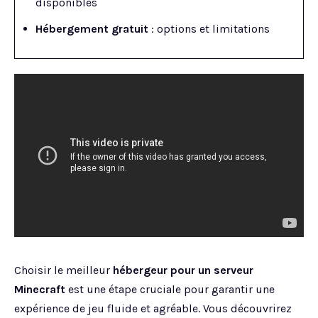
disponibles
Hébergement gratuit
: options et limitations
Choisir le meilleur
hébergeur pour un serveur
Minecraft
est une étape cruciale pour garantir une
expérience de jeu fluide et agréable. Vous découvrirez