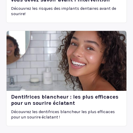
Découvrez les risques des implants dentaires avant de
sourire!
Dentifrices blancheur : les plus efficaces
pour un sourire éclatant
Découvrez les dentifrices blancheur les plus efficaces
pour un sourire éclatant !