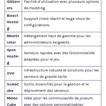
GGServ
Facilité d’utilisation avec plusieurs options
ers
de modding.
Bisect
Support client réactif et large choix de
Hostin
configurations.
g
MineSt
Hébergement haut de gamme pour les
rator
administrateurs exigeants.
Apex
Serveurs rapides avec des fonctionnalités
Hostin
adaptées pour le jeu.
g
Infrastructure robuste et solutions pour les
OVH
serveurs de grande taille.
ScalaC
Outils diversifiés pour la gestion et le
ube
déploiement des serveurs.
Melon
Idéal pour les communautés de joueurs
Cube
avec des options personnalisables.