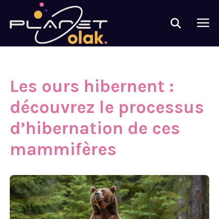
Les ours hibernent :
découvrez le processus
d’hibernation de ces
mammifères