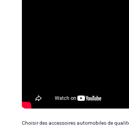
Choisir des accessoires automobiles de qualité 