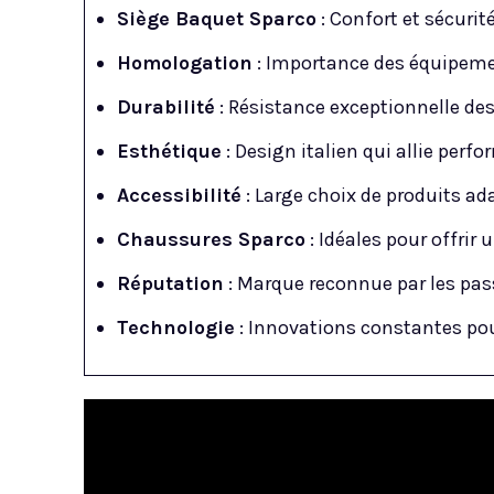
Siège Baquet Sparco
: Confort et sécurit
Homologation
: Importance des équipeme
Durabilité
: Résistance exceptionnelle des
Esthétique
: Design italien qui allie perfo
Accessibilité
: Large choix de produits ada
Chaussures Sparco
: Idéales pour offrir 
Réputation
: Marque reconnue par les pas
Technologie
: Innovations constantes pou