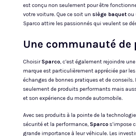
est conçu non seulement pour être fonctionne
votre voiture. Que ce soit un
siège baquet
ou 
Sparco attire les passionnés qui veulent se dé
Une communauté de p
Choisir
Sparco
, c’est également rejoindre u
marque est particulièrement appréciée par les 
échanges de bonnes pratiques et de conseils.
seulement de produits performants mais aussi
et son expérience du monde automobile.
Avec ses produits à la pointe de la technolog
sécurité et la performance,
Sparco
s’impose c
grande importance à leur véhicule. Les inve