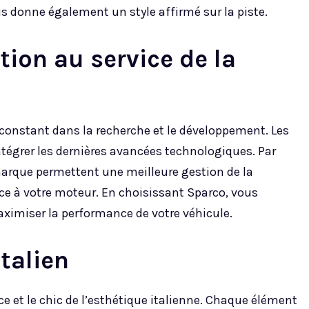
 donne également un style affirmé sur la piste.
tion au service de la
onstant dans la recherche et le développement. Les
ntégrer les dernières avancées technologiques. Par
arque permettent une meilleure gestion de la
ce à votre moteur. En choisissant Sparco, vous
ximiser la performance de votre véhicule.
talien
ce et le chic de l’esthétique italienne. Chaque élément