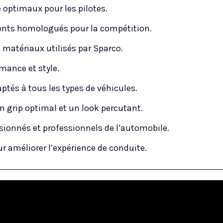
é optimaux pour les pilotes.
nts homologués pour la compétition.
 matériaux utilisés par Sparco.
rmance et style.
ptés à tous les types de véhicules.
un grip optimal et un look percutant.
sionnés et professionnels de l’automobile.
r améliorer l’expérience de conduite.