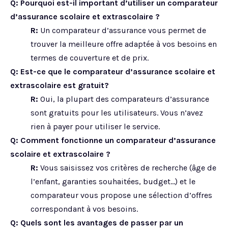
Q: Pourquoi est-il important d’utiliser un comparateur
d’assurance scolaire et extrascolaire ?
R:
Un comparateur d’assurance vous permet de
trouver la meilleure offre adaptée à vos besoins en
termes de couverture et de prix.
Q: Est-ce que le comparateur d’assurance scolaire et
extrascolaire est gratuit?
R:
Oui, la plupart des comparateurs d’assurance
sont gratuits pour les utilisateurs. Vous n’avez
rien à payer pour utiliser le service.
Q: Comment fonctionne un comparateur d’assurance
scolaire et extrascolaire ?
R:
Vous saisissez vos critères de recherche (âge de
l’enfant, garanties souhaitées, budget…) et le
comparateur vous propose une sélection d’offres
correspondant à vos besoins.
Q: Quels sont les avantages de passer par un