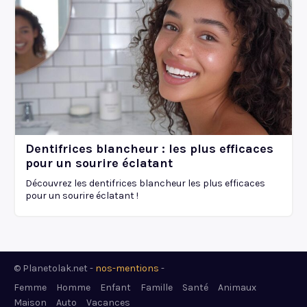
Dentifrices blancheur : les plus efficaces
pour un sourire éclatant
Découvrez les dentifrices blancheur les plus efficaces
pour un sourire éclatant !
© Planetolak.net -
nos-mentions
-
Femme
Homme
Enfant
Famille
Santé
Animaux
Maison
Auto
Vacances