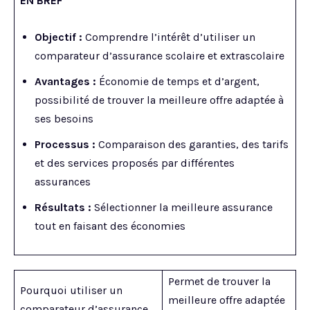
EN BREF
Objectif :
Comprendre l’intérêt d’utiliser un
comparateur d’assurance scolaire et extrascolaire
Avantages :
Économie de temps et d’argent,
possibilité de trouver la meilleure offre adaptée à
ses besoins
Processus :
Comparaison des garanties, des tarifs
et des services proposés par différentes
assurances
Résultats :
Sélectionner la meilleure assurance
tout en faisant des économies
Permet de trouver la
Pourquoi utiliser un
meilleure offre adaptée
comparateur d’assurance