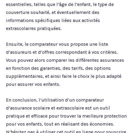
essentielles, telles que l’âge de l’enfant, le type de
couverture souhaité, et éventuellement des
informations spécifiques liées aux activités
extrascolaires pratiquées.
Ensuite, le comparateur vous propose une liste
d’assureurs et d’offres correspondant à vos critères.
Vous pouvez alors comparer les différentes assurances
en fonction des garanties, des tarifs, des options
supplémentaires, et ainsi faire le choix le plus adapté
pour assurer vos enfants.
En conclusion, l’utilisation d’un comparateur
d’assurance scolaire et extrascolaire est un outil
pratique et efficace pour trouver la meilleure protection
pour vos enfants, tout en réalisant des économies.
N’hésitez pas à utiliser cet outil en ligne pour souscrire