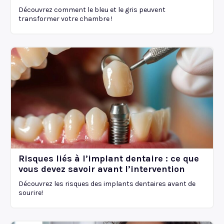
Découvrez comment le bleu et le gris peuvent
transformer votre chambre !
Risques liés à l’implant dentaire : ce que
vous devez savoir avant l’intervention
Découvrez les risques des implants dentaires avant de
sourire!