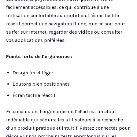
facilement accessibles, ce qui contribue à une
utilisation confortable au quotidien. L’écran tactile
réactif permet une navigation fluide, que ce soit pour
surfer sur internet, regarder des vidéos ou consulter
vos applications préférées.
Points forts de l’ergonomie :
Design fin et léger
Boutons bien positionnés
Écran tactile réactif
En conclusion, l’ergonomie de l’ePad est un atout
indéniable qui séduira les utilisateurs à la recherche
d’un produit pratique et intuitif. Restez connectés pour
découvrir nos prochains tests approfondis sur les