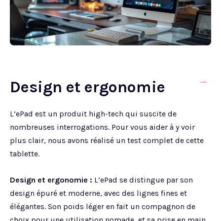
Design et ergonomie
pafiboalemokab.org
situs togel online
thepubtheatre
situs slot gacor
situs slot gacor
situs slot gacor
situs slot gacor
situs slot gacor
situs slot gacor
situs slot gacor
situs slot gacor
situs slot gacor
situs slot gacor
situs slot gacor
situs slot gacor
slot thailand
slot thailand
slot thailand
togel online
bandar togel
toto slot 4d
link bento4d
togel online
situs togel
situs togel
toto togel
toto togel
situs togel
toto togel
situs togel
toto togel
toto togel
toto togel
slot online
toto togel
slot online
toto togel
situs togel
situs togel
toto togel
situs togel
toto togel
toto togel
toto togel
toto togel
toto togel
toto togel
slot online
slot online
slot online
situs togel
toto togel
toto togel
situs togel
slot online
toto togel
slot online
slot online
toto togel
situs togel
situs togel
toto togel
slot online
toto togel
toto togel
slot gacor
situs toto
sydney night
situs slot
toto slot
situs gacor
slot gacor
situs slot
slot gacor
situs gacor
slot gacor
slot gacor
toto slot
toto slot
slot gacor
toto slot
toto slot
toto slot
situs toto
toto slot
situs toto
situs toto
situs toto
slot gacor
toto slot
situs toto
slot gacor
situs toto
slot gacor
situs toto
situs toto
toto slot
situs toto
toto slot
toto slot
situs slot
togel resmi
slot gacor
toto slot
slot gacor
slot gacor
situs gacor
toto slot
situs gacor
slot gacor
situs gacor
situs gacor
situs slot
slot gacor
situs toto
situs toto
situs gacor
situs toto
toto slot
situs gacor
situs gacor
situs toto
slot gacor
situs gacor
situs gacor
slot gacor
situs toto
situs gacor
situs gacor
toto slot
bento4d
bento4d
bento4d
slot resmi
slot resmi
link gacor
link slot
link gacor
slot resmi
link slot
slot resmi
link gacor
link slot
link gacor
rtp slot
togel
togel
toto
toto
toto
slot
toto
toto
L’ePad est un produit high-tech qui suscite de
nombreuses interrogations. Pour vous aider à y voir
plus clair, nous avons réalisé un test complet de cette
tablette.
Design et ergonomie :
L’ePad se distingue par son
design épuré et moderne, avec des lignes fines et
élégantes. Son poids léger en fait un compagnon de
choix pour une utilisation nomade, et sa prise en main