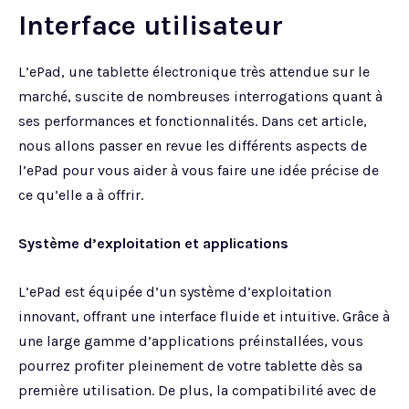
Interface utilisateur
L’ePad, une tablette électronique très attendue sur le
marché, suscite de nombreuses interrogations quant à
ses performances et fonctionnalités. Dans cet article,
nous allons passer en revue les différents aspects de
l’ePad pour vous aider à vous faire une idée précise de
ce qu’elle a à offrir.
Système d’exploitation et applications
L’ePad est équipée d’un système d’exploitation
innovant, offrant une interface fluide et intuitive. Grâce à
une large gamme d’applications préinstallées, vous
pourrez profiter pleinement de votre tablette dès sa
première utilisation. De plus, la compatibilité avec de