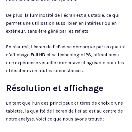
De plus, la luminosité de l’écran est ajustable, ce qui
permet une utilisation aussi bien en intérieur qu’en
extérieur, sans être gêné par les reflets.
En résumé, l’écran de l’ePad se démarque par sa qualité
d’affichage
Full HD
et sa technologie
IPS
, offrant ainsi
une expérience visuelle immersive et agréable pour les
utilisateurs en toutes circonstances.
Résolution et affichage
En tant que l’un des principaux critères de choix d’une
tablette, la qualité de l’écran de l’ePad est au centre de
notre analyse. Voici ce que nous avons trouvé :