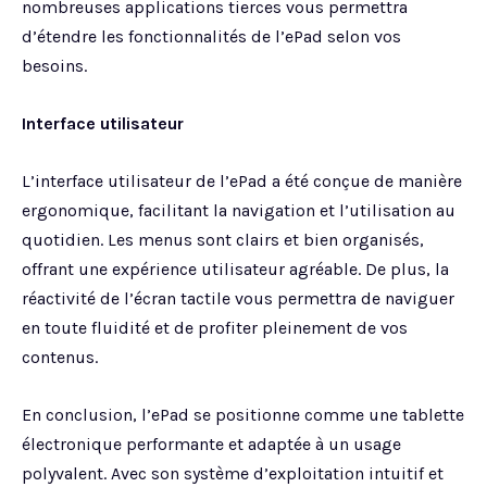
nombreuses applications tierces vous permettra
d’étendre les fonctionnalités de l’ePad selon vos
besoins.
Interface utilisateur
L’interface utilisateur de l’ePad a été conçue de manière
ergonomique, facilitant la navigation et l’utilisation au
quotidien. Les menus sont clairs et bien organisés,
offrant une expérience utilisateur agréable. De plus, la
réactivité de l’écran tactile vous permettra de naviguer
en toute fluidité et de profiter pleinement de vos
contenus.
En conclusion, l’ePad se positionne comme une tablette
électronique performante et adaptée à un usage
polyvalent. Avec son système d’exploitation intuitif et