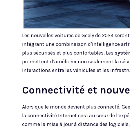
Les nouvelles voitures de Geely de 2024 sero
intégrant une combinaison d’intelligence artifi
plus sécurisés et plus confortables. Les
systè
promettent d’améliorer non seulement la sécur
interactions entre les véhicules et les infrastr
Connectivité et nouve
Alors que le monde devient plus connecté, Geel
la connectivité Internet sera au cœur de l’expé
comme la mise à jour à distance des logiciels,