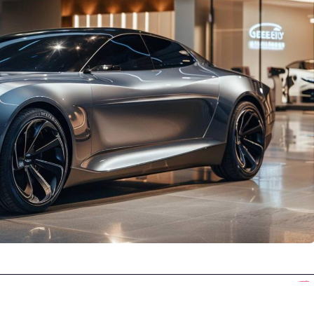
pafibulelengkab.org
situs togel online
situs togel online
situs slot maxwin
thepubtheatre
daftar bento4d
situs slot gacor
situs slot gacor
slot online resmi
daftar bento4d
link slot online
slot gacor hari ini
slot thailand
slot thailand
slot gacor hari ini
slot gacor hari ini
situs bento4d
togel online
togel online
togel online
bandar togel
togel online
situs togel
toto togel
situs togel
toto togel
slot online
toto togel
toto togel
situs togel
situs togel
slot online
toto togel
slot online
toto togel
toto togel
toto togel
toto togel
slot maxwin
toto togel
toto togel
toto togel
slot online
situs togel
toto togel
toto togel
toto togel
slot online
situs togel
toto togel
situs togel
toto togel
toto togel
toto macau
situs togel
toto togel
toto togel
toto togel
situs togel
toto slot
sydney night
situs slot
slot gacor
situs toto
situs slot
slot gacor
situs toto
situs toto
toto slot
toto slot
situs toto
toto slot
situs slot
slot gacor
toto slot
situs gacor
slot gacor
situs toto
situs slot
slot gacor
situs gacor
situs slot
toto slot
situs slot
slot gacor
toto slot
situs gacor
toto slot
situs toto
toto slot
situs toto
situs toto
slot gacor
situs gacor
slot gacor
situs gacor
situs slot
situs gacor
toto slot
situs toto
situs gacor
situs gacor
toto slot
slot gacor
toto slot
situs gacor
toto slot
slot gacor
toto slot
situs toto
situs toto
slot gacor
slot gacor
bento4d
bento4d
bento4d
link gacor
slot resmi
link slot
link slot
link slot
link slot
link gacor
slot resmi
bento4d
bento4d
link slot
link gacor
link slot
slot resmi
link slot
link gacor
link gacor
bento4d
link gacor
link gacor
bento4d
bento4d
bento4d
bento4d
link gacor
link gacor
link slot
link gacor
bento4d
link gacor
slot 4d
rtp slot
slot
toto
toto
toto