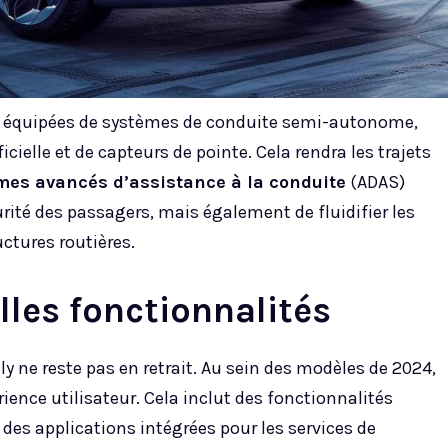
nt équipées de systèmes de conduite semi-autonome,
cielle et de capteurs de pointe. Cela rendra les trajets
mes avancés d’assistance à la conduite
(ADAS)
ité des passagers, mais également de fluidifier les
uctures routières.
lles fonctionnalités
y ne reste pas en retrait. Au sein des modèles de 2024,
rience utilisateur. Cela inclut des fonctionnalités
 des applications intégrées pour les services de