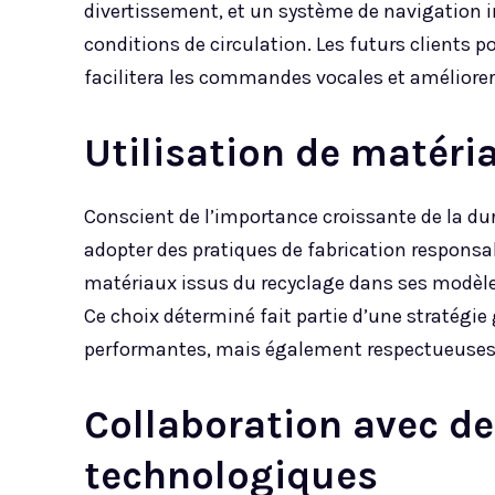
divertissement, et un système de navigation i
conditions de circulation. Les futurs clients 
facilitera les commandes vocales et améliorera
Utilisation de matéri
Conscient de l’importance croissante de la dur
adopter des pratiques de fabrication responsa
matériaux issus du recyclage dans ses modèles
Ce choix déterminé fait partie d’une stratégie
performantes, mais également respectueuses
Collaboration avec de
technologiques