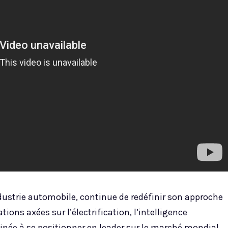
ndustrie automobile, continue de redéfinir son approche
ions axées sur l’électrification, l’intelligence
rminée à se positionner en leader sur le marché mondial.