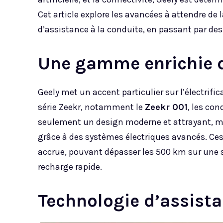
Cet article explore les avancées à attendre de
d’assistance à la conduite, en passant par de
Une gamme enrichie d
Geely met un accent particulier sur l’électrif
série Zeekr, notamment le
Zeekr 001
, les co
seulement un design moderne et attrayant, 
grâce à des systèmes électriques avancés. C
accrue, pouvant dépasser les 500 km sur une 
recharge rapide.
Technologie d’assista