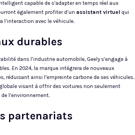
ntelligent capable de s’adapter en temps réel aux
pourront également profiter d’un
assistant virtuel
qui
 l’interaction avec le véhicule.
aux durables
abilité dans l’industrie automobile, Geely s’engage à
bles. En 2024, la marque intégrera de nouveaux
, réduisant ainsi l’empreinte carbone de ses véhicules.
 globale visant à offrir des voitures non seulement
 de l’environnement.
s partenariats