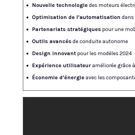
Nouvelle technologie
des moteurs électr
Optimisation de l’automatisation
dans 
Partenariats stratégiques
pour une mobi
Outils avancés
de conduite autonome
Design innovant
pour les modèles 2024
Expérience utilisateur
améliorée grâce à 
Économie d’énergie
avec les composant