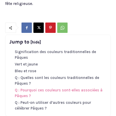
fête religieuse.
Jump to
[hide]
Signification des couleurs traditionnelles de
Pâques
Vert et jaune
Bleu et rose
Q : Quelles sont les couleurs traditionnelles de
Pâques ?
Q : Pourquoi ces couleurs sont-elles associées à
Pâques ?
Q : Peut-on utiliser d’autres couleurs pour
célébrer Pâques ?