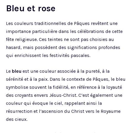
Bleu et rose
Les couleurs traditionnelles de Pâques revêtent une
importance particulière dans les célébrations de cette
fête religieuse. Ces teintes ne sont pas choisies au
hasard, mais possèdent des significations profondes
qui enrichissent les festivités pascales.
Le
bleu
est une couleur associée à la pureté, à la
sérénité et à la paix. Dans le contexte de Pâques, le bleu
symbolise souvent la fidélité, en référence à la loyauté
des croyants envers Jésus-Christ. C’est également une
couleur qui évoque le ciel, rappelant ainsi la
résurrection et l’ascension du Christ vers le Royaume
des cieux.