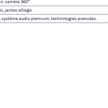
uir, caméra 360°.
s, jantes alliage.
système audio premium, technologies avancées.