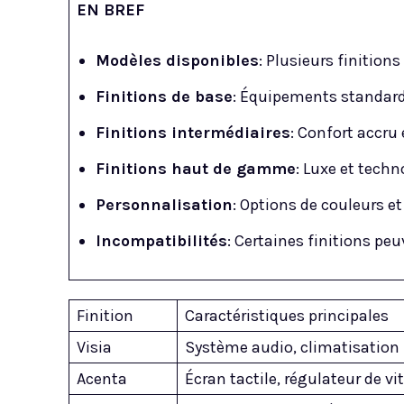
EN BREF
Modèles disponibles
: Plusieurs finition
Finitions de base
: Équipements standard 
Finitions intermédiaires
: Confort accru
Finitions haut de gamme
: Luxe et tech
Personnalisation
: Options de couleurs et
Incompatibilités
: Certaines finitions peu
Finition
Caractéristiques principales
Visia
Système audio, climatisation 
Acenta
Écran tactile, régulateur de v