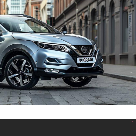
pafiboalemokab.org
situs togel online
thepubtheatre
situs slot gacor
situs slot gacor
situs slot gacor
situs slot gacor
situs slot gacor
situs slot gacor
situs slot gacor
situs slot gacor
situs slot gacor
situs slot gacor
slot thailand
slot gacor hari ini
login bento4d
slot thailand
togel online
link bento4d
togel online
situs togel
situs togel
toto togel
toto togel
toto togel
toto togel
toto togel
toto togel
situs togel
toto togel
slot online
situs togel
toto togel
situs togel
situs togel
slot online
toto togel
slot online
toto togel
slot online
slot online
toto macau
situs togel
situs togel
toto togel
toto togel
toto togel
situs togel
toto togel
situs togel
toto togel
toto togel
situs togel
slot online
slot gacor
situs toto
sydney night
situs slot
toto slot
togel resmi
situs gacor
slot gacor
toto slot
toto slot
slot gacor
situs toto
toto slot
situs toto
slot gacor
slot gacor
slot gacor
slot gacor
situs toto
situs toto
situs toto
situs toto
situs slot
situs gacor
situs slot
slot gacor
toto slot
toto slot
slot gacor
toto slot
situs toto
toto slot
situs toto
situs toto
situs gacor
slot gacor
situs slot
slot gacor
situs toto
toto slot
situs toto
toto slot
situs toto
toto slot
situs toto
situs toto
toto slot
situs toto
slot gacor
situs toto
situs gacor
toto slot
situs toto
slot gacor
situs slot
slot gacor
situs toto
situs slot
situs toto
togel resmi
togel resmi
situs slot
situs toto
bento4d
link gacor
slot resmi
link gacor
link slot
slot resmi
slot resmi
link slot
link slot
link gacor
bento4d
slot resmi
link gacor
link gacor
bento4d
bento4d
link slot
bento4d
bento4d
rtp slot
togel
toto
toto
toto
toto
toto
toto