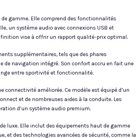
rée de gamme. Elle comprend des fonctionnalités
elle, un système audio avec connexions USB et
finition vise à offrir un rapport qualité-prix optimal.
ents supplémentaires, tels que des phares
me de navigation intégré. Son confort accru en fait une
ge entre sportivité et fonctionnalité.
une connectivité améliorée. Ce modèle est équipé d’un
onnect et de nombreuses aides à la conduite. Les
oration d’un système audio premium.
 de luxe. Elle inclut des équipements haut de gamme
que, et des technologies avancées de sécurité, comme la