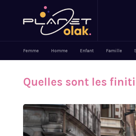
Femme
Homme
Enfant
Famille
Quelles sont les fini