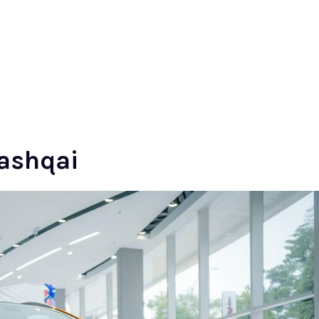
Qashqai