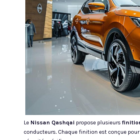
Le
Nissan Qashqai
propose plusieurs
finiti
conducteurs. Chaque finition est conçue pour o