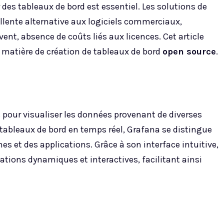
 des tableaux de bord est essentiel. Les solutions de
llente alternative aux logiciels commerciaux,
ent, absence de coûts liés aux licences. Cet article
n matière de création de tableaux de bord
open source
.
es pour visualiser les données provenant de diverses
 tableaux de bord en temps réel, Grafana se distingue
mes et des applications. Grâce à son interface intuitive,
sations dynamiques et interactives, facilitant ainsi