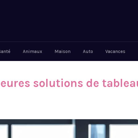
Santé
Animaux
Maison
Auto
Vacances
leures solutions de table