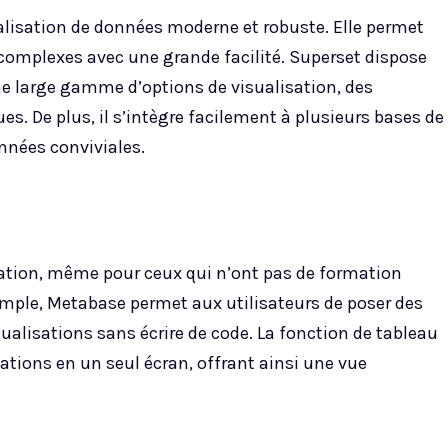
alisation de données moderne et robuste. Elle permet
 complexes avec une grande facilité. Superset dispose
une large gamme d’options de visualisation, des
. De plus, il s’intègre facilement à plusieurs bases de
onnées conviviales.
isation, même pour ceux qui n’ont pas de formation
imple, Metabase permet aux utilisateurs de poser des
sualisations sans écrire de code. La fonction de tableau
ations en un seul écran, offrant ainsi une vue