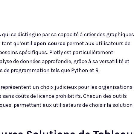
 qui se distingue par sa capacité à créer des graphiques
n tant qu’outil
open source
permet aux utilisateurs de
besoins spécifiques. Plotly est particulièrement
yse de données approfondie, grâce à sa versatilité et
ges de programmation tels que Python et R.
représentent un choix judicieux pour les organisations
 sans coûts de licence prohibitifs. Chacun des outils
ues, permettant aux utilisateurs de choisir la solution