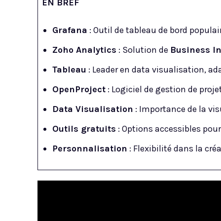
EN BREF
Grafana
: Outil de tableau de bord populai
Zoho Analytics
: Solution de
Business In
Tableau
: Leader en data visualisation, ad
OpenProject
: Logiciel de gestion de proj
Data Visualisation
: Importance de la visu
Outils gratuits
: Options accessibles pour
Personnalisation
: Flexibilité dans la c