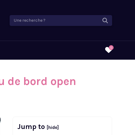
Une recherche ?
0
au de bord open
Jump to
[hide]