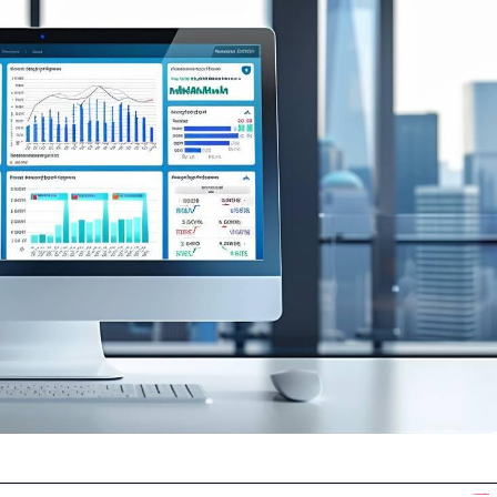
pafibulelengkab.org
situs togel online
situs togel online
situs slot maxwin
bandar slot gacor
thepubtheatre
daftar bento4d
situs slot gacor
slot thailand
slot gacor hari ini
link slot gacor
togel online
togel online
togel online
bandar togel
toto togel
situs togel
toto togel
slot online
toto togel
situs togel
slot online
toto togel
toto togel
toto togel
slot maxwin
toto togel
toto togel
situs togel
toto togel
toto togel
slot online
toto togel
toto togel
toto macau
situs togel
toto togel
toto togel
situs togel
situs togel
toto togel
toto togel
toto togel
toto togel
sydney night
situs slot
slot gacor
situs slot
slot gacor
toto slot
toto slot
situs gacor
situs toto
situs slot
situs gacor
situs slot
toto slot
situs slot
slot gacor
toto slot
situs gacor
toto slot
situs toto
situs gacor
situs slot
situs gacor
toto slot
situs gacor
toto slot
slot gacor
situs gacor
toto slot
slot gacor
situs toto
slot gacor
slot gacor
situs toto
slot gacor
slot gacor
situs toto
slot gacor
situs toto
slot gacor
situs gacor
toto slot
bento4d
bento4d
bento4d
link gacor
link slot
link slot
link gacor
bento4d
bento4d
link slot
link slot
link slot
link gacor
link gacor
bento4d
bento4d
bento4d
bento4d
bento4d
bento4d
link gacor
link gacor
bento4d
link gacor
bento4d
link gacor
slot 4d
rtp slot
toto
toto