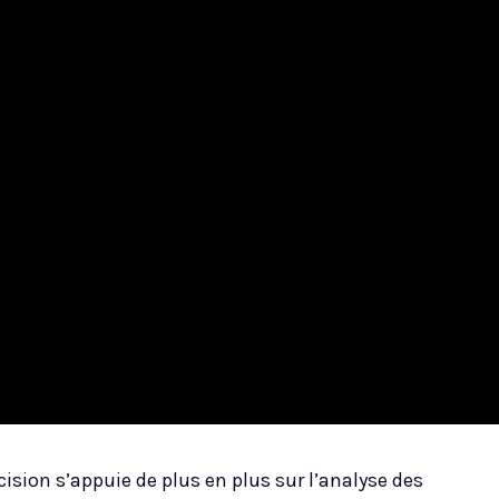
cision s’appuie de plus en plus sur l’analyse des