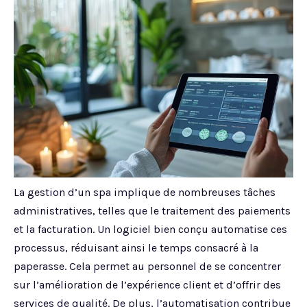
La gestion d’un spa implique de nombreuses tâches
administratives, telles que le traitement des paiements
et la facturation. Un logiciel bien conçu automatise ces
processus, réduisant ainsi le temps consacré à la
paperasse. Cela permet au personnel de se concentrer
sur l’amélioration de l’expérience client et d’offrir des
services de qualité. De plus, l’automatisation contribue