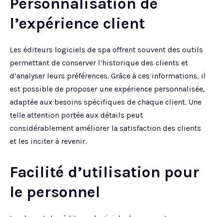
Personnalisation de
l’expérience client
Les éditeurs logiciels de spa offrent souvent des outils
permettant de conserver l’historique des clients et
d’analyser leurs préférences. Grâce à ces informations, il
est possible de proposer une expérience personnalisée,
adaptée aux besoins spécifiques de chaque client. Une
telle attention portée aux détails peut
considérablement améliorer la satisfaction des clients
et les inciter à revenir.
Facilité d’utilisation pour
le personnel