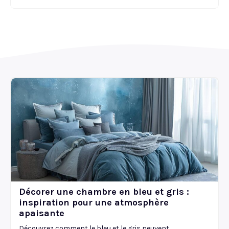
Décorer une chambre en bleu et gris :
inspiration pour une atmosphère
apaisante
Découvrez comment le bleu et le gris peuvent