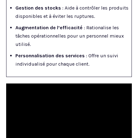
Gestion des stocks
: Aide à contrôler les produits
disponibles et à éviter les ruptures.
Augmentation de l’efficacité
: Rationalise les
tâches opérationnelles pour un personnel mieux
utilisé.
Personnalisation des services
: Offre un suivi
individualisé pour chaque client.