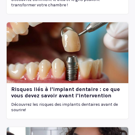
transformer votre chambre !
Risques liés à l’implant dentaire : ce que
vous devez savoir avant l’intervention
Découvrez les risques des implants dentaires avant de
sourire!