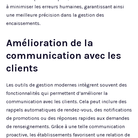
à minimiser les erreurs humaines, garantissant ainsi
une meilleure précision dans la gestion des
encaissements.
Amélioration de la
communication avec les
clients
Les outils de gestion modernes intègrent souvent des
fonctionnalités qui permettent d’améliorer la
communication avec les clients. Cela peut inclure des
rappels automatiques de rendez-vous, des notifications
de promotions ou des réponses rapides aux demandes
de renseignements. Grâce à une telle communication
proactive, les établissements favorisent une relation de