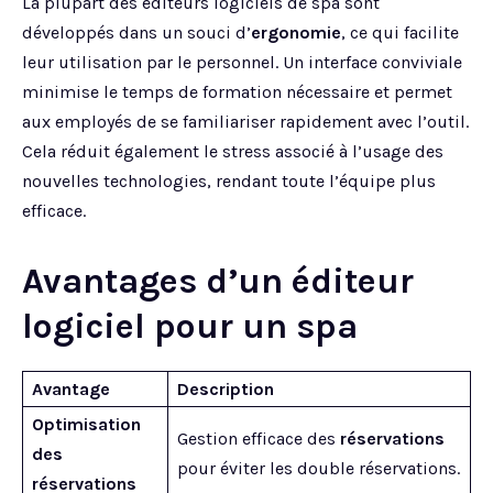
La plupart des éditeurs logiciels de spa sont
développés dans un souci d’
ergonomie
, ce qui facilite
leur utilisation par le personnel. Un interface conviviale
minimise le temps de formation nécessaire et permet
aux employés de se familiariser rapidement avec l’outil.
Cela réduit également le stress associé à l’usage des
nouvelles technologies, rendant toute l’équipe plus
efficace.
Avantages d’un éditeur
logiciel pour un spa
Avantage
Description
Optimisation
Gestion efficace des
réservations
des
pour éviter les double réservations.
réservations