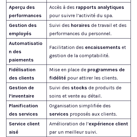
Aperçu des
Accès à des
rapports analytiques
performances
pour suivre l’activité du spa.
Gestion des
Suivi des
horaires
de travail et des
employés
performances du personnel.
Automatisatio
Facilitation des
encaissements
et
n des
gestion de la comptabilité.
paiements
Fidélisation
Mise en place de
programmes de
des clients
fidélité
pour attirer les clients.
Gestion de
Suivi des
stocks
de produits de
l’inventaire
soins et vente au détail.
Planification
Organisation simplifiée des
des services
services
proposés aux clients.
Service client
Amélioration de l’
expérience client
aisé
par un meilleur suivi.