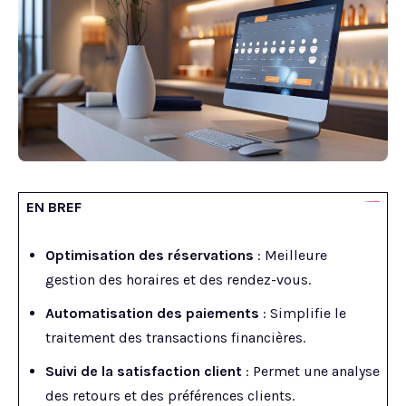
EN BREF
pafibulelengkab.org
ishtaproductions.com
situs togel online
situs togel online
situs resmi bento4d
situs slot maxwin
bandar slot gacor
thepubtheatre
daftar bento4d
situs slot gacor
slot thailand
slot gacor hari ini
link slot gacor
slot gacor hari ini
slot thailand
slot gacor hari ini
togel online
togel online
togel online
bandar togel
bandar togel
togel online
toto togel
situs togel
toto togel
slot online
toto togel
situs togel
slot online
toto togel
toto togel
toto togel
slot maxwin
toto togel
toto togel
situs togel
toto togel
toto togel
slot online
toto togel
toto togel
toto macau
situs togel
toto togel
toto togel
situs togel
situs togel
toto togel
toto togel
toto togel
toto togel
toto togel
situs togel
slot online
toto togel
toto togel
toto togel
sydney night
situs slot
slot gacor
situs slot
slot gacor
toto slot
toto slot
situs gacor
situs toto
situs slot
situs gacor
situs slot
toto slot
situs slot
slot gacor
toto slot
situs gacor
toto slot
situs toto
situs gacor
situs slot
situs gacor
toto slot
situs gacor
toto slot
slot gacor
situs gacor
toto slot
slot gacor
situs toto
slot gacor
situs gacor
situs toto
slot gacor
slot gacor
situs toto
slot gacor
situs toto
slot gacor
situs gacor
toto slot
situs toto
slot gacor
slot gacor
toto slot
situs toto
situs gacor
situs toto
situs toto
situs toto
bento4d
bento4d
bento4d
link gacor
link slot
link slot
link gacor
bento4d
bento4d
link slot
link slot
link slot
link gacor
link gacor
bento4d
bento4d
bento4d
bento4d
bento4d
bento4d
link gacor
link gacor
bento4d
link gacor
bento4d
link gacor
link gacor
bento4d
link gacor
slot 4d
rtp slot
toto
toto
toto
Optimisation des réservations
: Meilleure
gestion des horaires et des rendez-vous.
Automatisation des paiements
: Simplifie le
traitement des transactions financières.
Suivi de la satisfaction client
: Permet une analyse
des retours et des préférences clients.