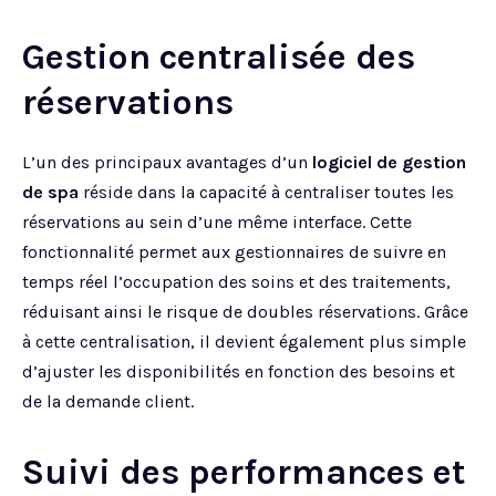
Gestion centralisée des
réservations
L’un des principaux avantages d’un
logiciel de gestion
de spa
réside dans la capacité à centraliser toutes les
réservations au sein d’une même interface. Cette
fonctionnalité permet aux gestionnaires de suivre en
temps réel l’occupation des soins et des traitements,
réduisant ainsi le risque de doubles réservations. Grâce
à cette centralisation, il devient également plus simple
d’ajuster les disponibilités en fonction des besoins et
de la demande client.
Suivi des performances et