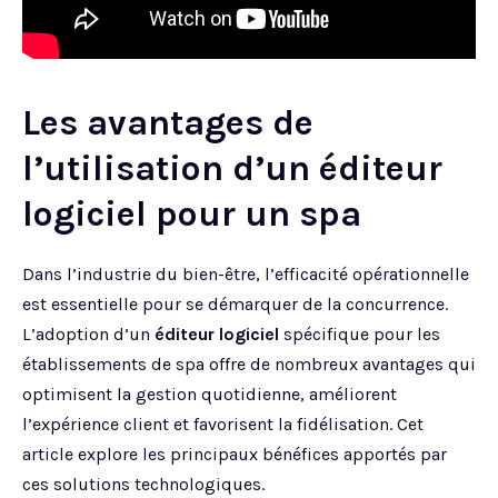
Les avantages de
l’utilisation d’un éditeur
logiciel pour un spa
Dans l’industrie du bien-être, l’efficacité opérationnelle
est essentielle pour se démarquer de la concurrence.
L’adoption d’un
éditeur logiciel
spécifique pour les
établissements de spa offre de nombreux avantages qui
optimisent la gestion quotidienne, améliorent
l’expérience client et favorisent la fidélisation. Cet
article explore les principaux bénéfices apportés par
ces solutions technologiques.