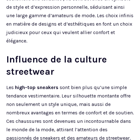
de style et d’expression personnelle, séduisant ainsi
une large gamme d’amateurs de mode. Les choix infinis
en matière de designs et d’esthétiques en font un choix
judicieux pour ceux qui veulent allier confort et
élégance.
Influence de la culture
streetwear
Les
high-top sneakers
sont bien plus qu’une simple
tendance vestimentaire. Leur silhouette montante offre
non seulement un style unique, mais aussi de
nombreux avantages en termes de confort et de soutien.
Ces chaussures sont devenues un incontournable dans
le monde de la mode, attirant l’attention des
passionnés de sneakers et des amateurs de streetwear.