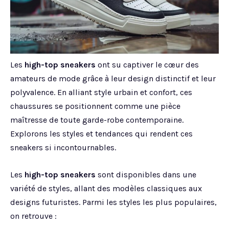
Les
high-top sneakers
ont su captiver le cœur des
amateurs de mode grâce à leur design distinctif et leur
polyvalence. En alliant style urbain et confort, ces
chaussures se positionnent comme une pièce
maîtresse de toute garde-robe contemporaine.
Explorons les styles et tendances qui rendent ces
sneakers si incontournables.
Les
high-top sneakers
sont disponibles dans une
variété de styles, allant des modèles classiques aux
designs futuristes. Parmi les styles les plus populaires,
on retrouve :