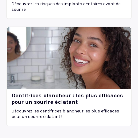
Découvrez les risques des implants dentaires avant de
sourire!
Dentifrices blancheur : les plus efficaces
pour un sourire éclatant
Découvrez les dentifrices blancheur les plus efficaces
pour un sourire éclatant !