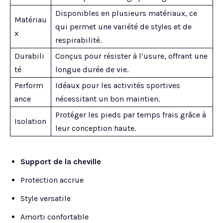
Disponibles en plusieurs matériaux, ce
Matériau
qui permet une variété de styles et de
x
respirabilité.
Durabili
Conçus pour résister à l’usure, offrant une
té
longue durée de vie.
Perform
Idéaux pour les activités sportives
ance
nécessitant un bon maintien.
Protéger les pieds par temps frais grâce à
Isolation
leur conception haute.
Support de la cheville
Protection accrue
Style versatile
Amorti confortable