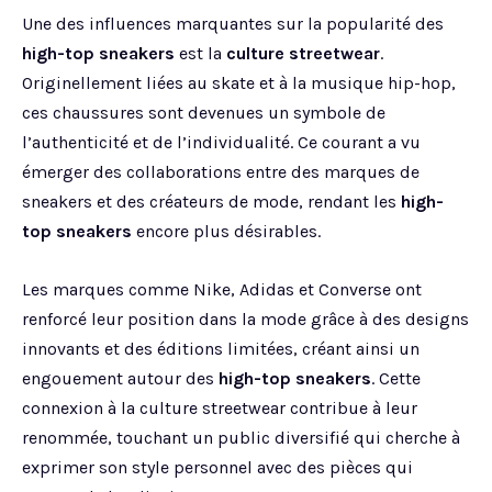
Une des influences marquantes sur la popularité des
high-top sneakers
est la
culture streetwear
.
Originellement liées au skate et à la musique hip-hop,
ces chaussures sont devenues un symbole de
l’authenticité et de l’individualité. Ce courant a vu
émerger des collaborations entre des marques de
sneakers et des créateurs de mode, rendant les
high-
top sneakers
encore plus désirables.
Les marques comme Nike, Adidas et Converse ont
renforcé leur position dans la mode grâce à des designs
innovants et des éditions limitées, créant ainsi un
engouement autour des
high-top sneakers
. Cette
connexion à la culture streetwear contribue à leur
renommée, touchant un public diversifié qui cherche à
exprimer son style personnel avec des pièces qui