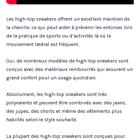
Les high-top sneakers offrent un excellent maintien de
la cheville, ce qui peut aider à prévenir les entorses lors
de la pratique de sports ou d’activités là où le
mouvement latéral est fréquent.
Oui, de nombreux modèles de high-top sneakers sont
conçus avec des matériaux rembourrés qui assurent un
grand confort pour un usage quotidien.
Absolument, les high-top sneakers sont très
polyvalents et peuvent être combinés avec des jeans,
des jupes, des shorts et même des vêtements plus
habillés selon le style souhaité.
La plupart des high-top sneakers sont conçues pour