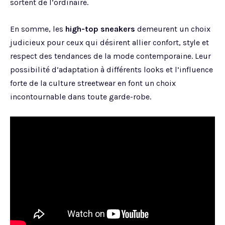
sortent de l’ordinaire.
En somme, les
high-top sneakers
demeurent un choix
judicieux pour ceux qui désirent allier confort, style et
respect des tendances de la mode contemporaine. Leur
possibilité d’adaptation à différents looks et l’influence
forte de la culture streetwear en font un choix
incontournable dans toute garde-robe.