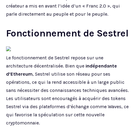
créateur a mis en avant l’idée d’un « Franc 2.0 », qui
parle directement au peuple et pour le peuple.
Fonctionnement de Sestrel
Le fonctionnement de Sestrel repose sur une
architecture décentralisée. Bien que
indépendante
d’Ethereum
, Sestrel utilise son réseau pour ses
opérations, ce qui la rend accessible à un large public
sans nécessiter des connaissances techniques avancées.
Les utilisateurs sont encouragés à acquérir des tokens
Sestrel via des plateformes d’échange comme Waves, ce
qui favorise la spéculation sur cette nouvelle
cryptomonnaie.