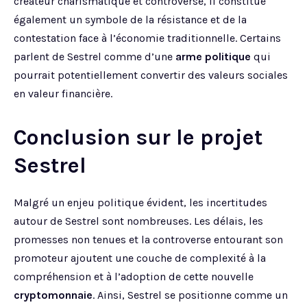
créateur charismatique et controversé, il constitue
également un symbole de la résistance et de la
contestation face à l’économie traditionnelle. Certains
parlent de Sestrel comme d’une
arme politique
qui
pourrait potentiellement convertir des valeurs sociales
en valeur financière.
Conclusion sur le projet
Sestrel
Malgré un enjeu politique évident, les incertitudes
autour de Sestrel sont nombreuses. Les délais, les
promesses non tenues et la controverse entourant son
promoteur ajoutent une couche de complexité à la
compréhension et à l’adoption de cette nouvelle
cryptomonnaie
. Ainsi, Sestrel se positionne comme un