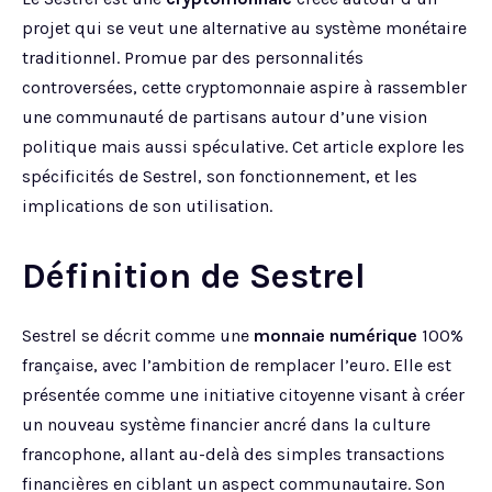
projet qui se veut une alternative au système monétaire
traditionnel. Promue par des personnalités
controversées, cette cryptomonnaie aspire à rassembler
une communauté de partisans autour d’une vision
politique mais aussi spéculative. Cet article explore les
spécificités de Sestrel, son fonctionnement, et les
implications de son utilisation.
Définition de Sestrel
Sestrel se décrit comme une
monnaie numérique
100%
française, avec l’ambition de remplacer l’euro. Elle est
présentée comme une initiative citoyenne visant à créer
un nouveau système financier ancré dans la culture
francophone, allant au-delà des simples transactions
financières en ciblant un aspect communautaire. Son