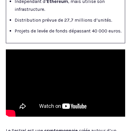
Indépendant d’
Ethereum
, mais utilise son
infrastructure.
Distribution prévue de 27,7 millions d’unités.
Projets de levée de fonds dépassant 40 000 euros.
Le Sestrel est une
cryptomonnaie
créée autour d’un