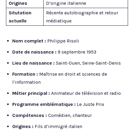
Origines
D’origine italienne
Situtation
Récente autobiographie et retour
actuelle
médiatique
Nom complet :
Philippe Risoli
Date de naissance :
9 septembre 1953
Lieu de naissance :
Saint-Ouen, Seine-Saint-Denis
Formation :
Maîtrise en droit et sciences de
l’information
Métier principal :
Animateur de télévision et radio
Programme emblématique :
Le Juste Prix
Compétences :
Comédien, chanteur
Origines :
Fils d’immigré italien