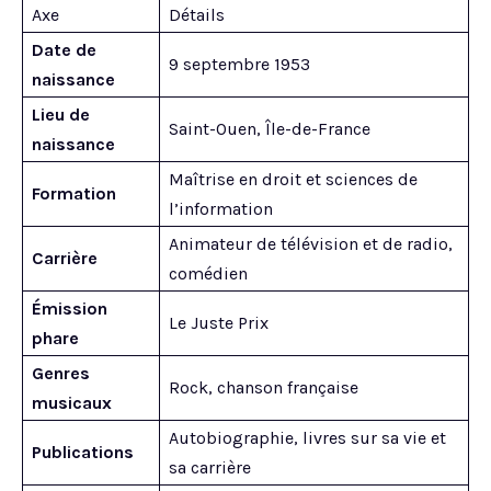
Axe
Détails
Date de
9 septembre 1953
naissance
Lieu de
Saint-Ouen, Île-de-France
naissance
Maîtrise en droit et sciences de
Formation
l’information
Animateur de télévision et de radio,
Carrière
comédien
Émission
Le Juste Prix
phare
Genres
Rock, chanson française
musicaux
Autobiographie, livres sur sa vie et
Publications
sa carrière