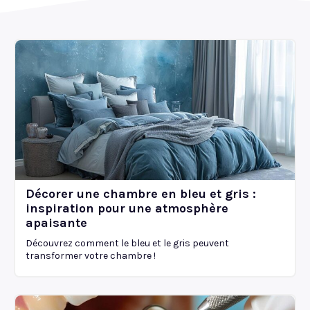
Décorer une chambre en bleu et gris :
inspiration pour une atmosphère
apaisante
Découvrez comment le bleu et le gris peuvent
transformer votre chambre !