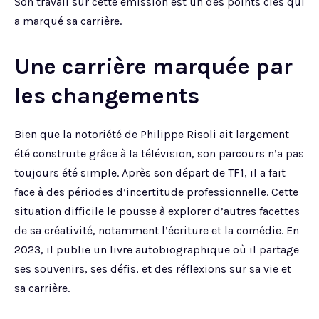
Son travail sur cette émission est un des points clés qui
a marqué sa carrière.
Une carrière marquée par
les changements
Bien que la notoriété de Philippe Risoli ait largement
été construite grâce à la télévision, son parcours n’a pas
toujours été simple. Après son départ de TF1, il a fait
face à des périodes d’incertitude professionnelle. Cette
situation difficile le pousse à explorer d’autres facettes
de sa créativité, notamment l’écriture et la comédie. En
2023, il publie un livre autobiographique où il partage
ses souvenirs, ses défis, et des réflexions sur sa vie et
sa carrière.