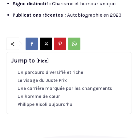
Signe distinctif :
Charisme et humour unique
Publications récentes :
Autobiographie en 2023
Jump to
[hide]
Un parcours diversifié et riche
Le visage du Juste Prix
Une carrière marquée par les changements
Un homme de cœur
Philippe Risoli aujourd’hui