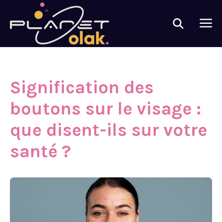
Signification des
boutons sur le visage :
que disent-ils sur votre
santé ?