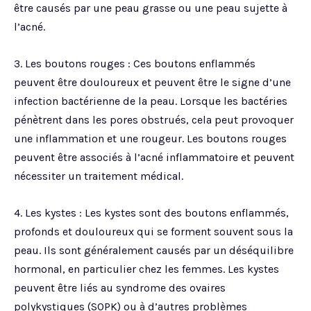
être causés par une peau grasse ou une peau sujette à
l’acné.
3. Les boutons rouges : Ces boutons enflammés
peuvent être douloureux et peuvent être le signe d’une
infection bactérienne de la peau. Lorsque les bactéries
pénètrent dans les pores obstrués, cela peut provoquer
une inflammation et une rougeur. Les boutons rouges
peuvent être associés à l’acné inflammatoire et peuvent
nécessiter un traitement médical.
4. Les kystes : Les kystes sont des boutons enflammés,
profonds et douloureux qui se forment souvent sous la
peau. Ils sont généralement causés par un déséquilibre
hormonal, en particulier chez les femmes. Les kystes
peuvent être liés au syndrome des ovaires
polykystiques (SOPK) ou à d’autres problèmes