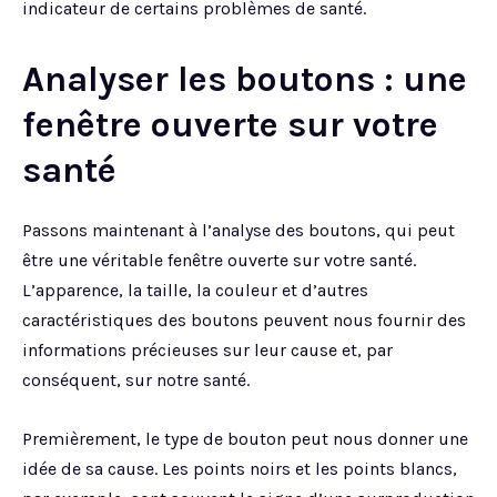
indicateur de certains problèmes de santé.
Analyser les boutons : une
fenêtre ouverte sur votre
santé
Passons maintenant à l’analyse des boutons, qui peut
être une véritable fenêtre ouverte sur votre santé.
L’apparence, la taille, la couleur et d’autres
caractéristiques des boutons peuvent nous fournir des
informations précieuses sur leur cause et, par
conséquent, sur notre santé.
Premièrement, le type de bouton peut nous donner une
idée de sa cause. Les points noirs et les points blancs,