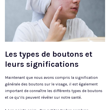
Les types de boutons et
leurs significations
Maintenant que nous avons compris la signification
générale des boutons sur le visage, il est également
important de connaître les différents types de boutons
et ce qu’ils peuvent révéler sur notre santé.