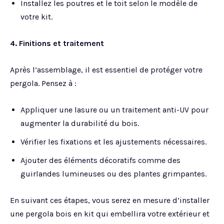
Installez les poutres et le toit selon le modèle de
votre kit.
4. Finitions et traitement
Après l’assemblage, il est essentiel de protéger votre
pergola. Pensez à :
Appliquer une lasure ou un traitement anti-UV pour
augmenter la durabilité du bois.
Vérifier les fixations et les ajustements nécessaires.
Ajouter des éléments décoratifs comme des
guirlandes lumineuses ou des plantes grimpantes.
En suivant ces étapes, vous serez en mesure d’installer
une pergola bois en kit qui embellira votre extérieur et