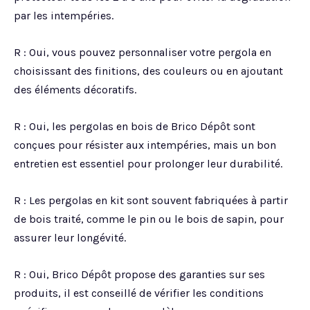
par les intempéries.
R : Oui, vous pouvez personnaliser votre pergola en
choisissant des finitions, des couleurs ou en ajoutant
des éléments décoratifs.
R : Oui, les pergolas en bois de Brico Dépôt sont
conçues pour résister aux intempéries, mais un bon
entretien est essentiel pour prolonger leur durabilité.
R : Les pergolas en kit sont souvent fabriquées à partir
de bois traité, comme le pin ou le bois de sapin, pour
assurer leur longévité.
R : Oui, Brico Dépôt propose des garanties sur ses
produits, il est conseillé de vérifier les conditions