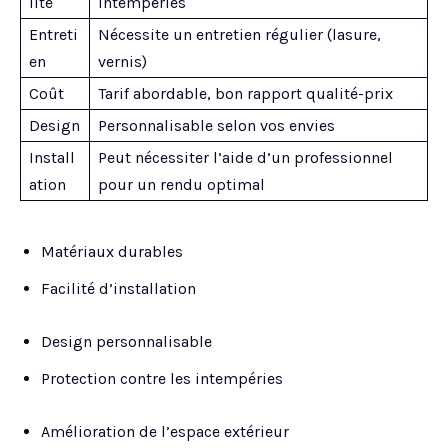
lité
intempéries
Entreti
Nécessite un entretien régulier (lasure,
en
vernis)
Coût
Tarif abordable, bon rapport qualité-prix
Design
Personnalisable selon vos envies
Install
Peut nécessiter l’aide d’un professionnel
ation
pour un rendu optimal
Matériaux durables
Facilité d’installation
Design personnalisable
Protection contre les intempéries
Amélioration de l’espace extérieur