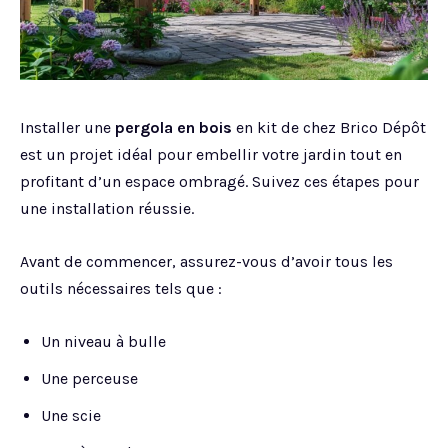
Installer une
pergola en bois
en kit de chez Brico Dépôt
est un projet idéal pour embellir votre jardin tout en
profitant d’un espace ombragé. Suivez ces étapes pour
une installation réussie.
Avant de commencer, assurez-vous d’avoir tous les
outils nécessaires tels que :
Un niveau à bulle
Une perceuse
Une scie