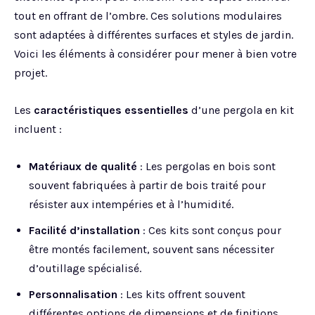
tout en offrant de l’ombre. Ces solutions modulaires
sont adaptées à différentes surfaces et styles de jardin.
Voici les éléments à considérer pour mener à bien votre
projet.
Les
caractéristiques essentielles
d’une pergola en kit
incluent :
Matériaux de qualité
: Les pergolas en bois sont
souvent fabriquées à partir de bois traité pour
résister aux intempéries et à l’humidité.
Facilité d’installation
: Ces kits sont conçus pour
être montés facilement, souvent sans nécessiter
d’outillage spécialisé.
Personnalisation
: Les kits offrent souvent
différentes options de dimensions et de finitions