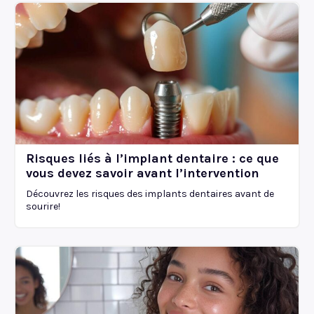
Risques liés à l’implant dentaire : ce que
vous devez savoir avant l’intervention
Découvrez les risques des implants dentaires avant de
sourire!