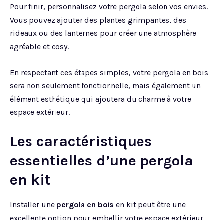
Pour finir, personnalisez votre pergola selon vos envies.
Vous pouvez ajouter des plantes grimpantes, des
rideaux ou des lanternes pour créer une atmosphère
agréable et cosy.
En respectant ces étapes simples, votre pergola en bois
sera non seulement fonctionnelle, mais également un
élément esthétique qui ajoutera du charme à votre
espace extérieur.
Les caractéristiques
essentielles d’une pergola
en kit
Installer une
pergola en bois
en kit peut être une
excellente option pour embellir votre espace extérieur