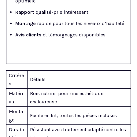
optimale
Rapport qualité-prix
intéressant
Montage
rapide pour tous les niveaux d’habileté
Avis clients
et témoignages disponibles
Critère
Détails
s
Matéri
Bois naturel pour une esthétique
au
chaleureuse
Monta
Facile en kit, toutes les pièces incluses
ge
Durabi
Résistant avec traitement adapté contre les