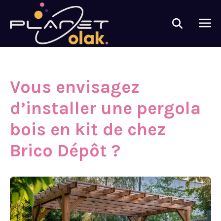
Vous envisagez
d’installer une pergola
bois en kit de chez
Brico Dépôt ?